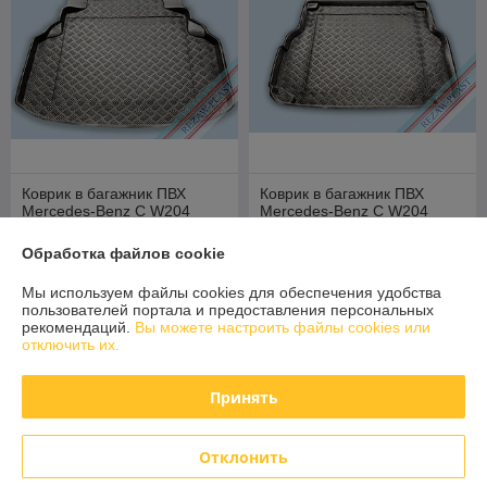
Коврик в багажник ПВХ
Коврик в багажник ПВХ
Mercedes-Benz C W204
Mercedes-Benz C W204
седан 2007-2014 [100924]
универсал 2007-2014
для версии с не
[100926] (Польша)
Обработка файлов cookie
В наличии
В наличии
складывающейся с
72,80
52,80
Мы используем файлы cookies для обеспечения удобства
91 руб.
66 руб.
руб.
руб.
пользователей портала и предоставления персональных
рекомендаций.
Вы можете настроить файлы cookies или
Купить
Купить
отключить их.
-20% +
Принять
Отклонить