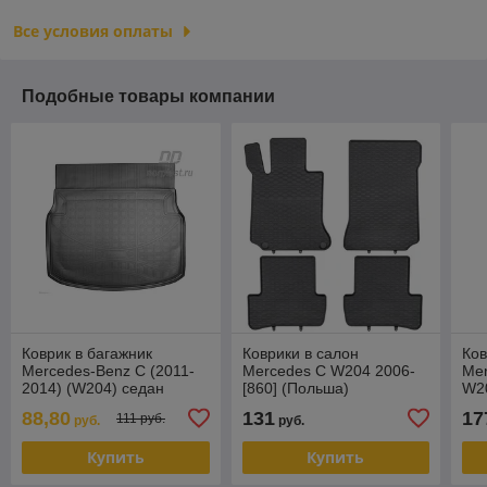
Все условия оплаты
Подобные товары компании
Коврик в багажник
Коврики в салон
Ков
Mercedes-Benz C (2011-
Mercedes C W204 2006-
Mer
2014) (W204) седан
[860] (Польша)
W20
Sei
88,80
131
17
111 руб.
руб.
руб.
Купить
Купить