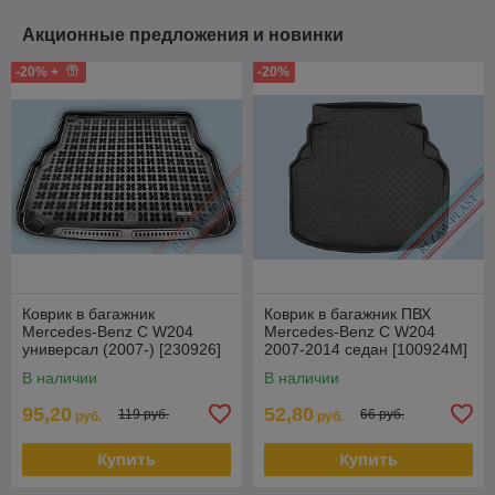
Акционные предложения и новинки
-20% +
-20%
Коврик в багажник
Коврик в багажник ПВХ
Mercedes-Benz C W204
Mercedes-Benz C W204
универсал (2007-) [230926]
2007-2014 седан [100924M]
(Rezaw Plast)
для авто с не склад спинкой
В наличии
В наличии
сид
95,20
52,80
119 руб.
66 руб.
руб.
руб.
Купить
Купить