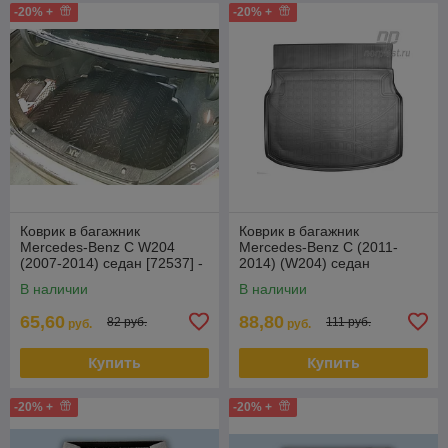
-20% +
-20% +
Коврик в багажник
Коврик в багажник
Mercedes-Benz C W204
Mercedes-Benz C (2011-
(2007-2014) седан [72537] -
2014) (W204) седан
NEW!!! (Aileron)
В наличии
В наличии
65,60
88,80
82 руб.
111 руб.
руб.
руб.
Купить
Купить
-20% +
-20% +