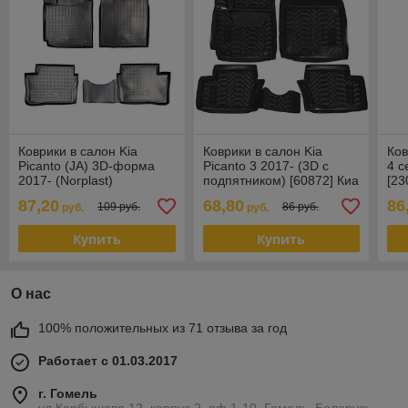
Коврики в салон Kia
Коврики в салон Kia
Ков
Picanto (JA) 3D-форма
Picanto 3 2017- (3D с
4 с
2017- (Norplast)
подпятником) [60872] Киа
[23
Пиканто (Aileron)
По
87,20
68,80
86
109 руб.
86 руб.
руб.
руб.
Купить
Купить
О нас
100% положительных из 71 отзыва за год
Работает с 01.03.2017
г. Гомель