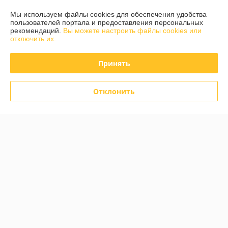
Сегодня работает с 10:00 до 15:00
Мы используем файлы cookies для обеспечения удобства
Показать весь график работы
пользователей портала и предоставления персональных
рекомендаций.
Вы можете настроить файлы cookies или
отключить их.
Отзывы о магазине
Принять
585 отзывов за всё время
Отклонить
Инна
06.08.2026
Отлично
Дмитрий
05.08.2026
Отлично
Показать все отзывы
О нас