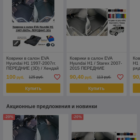
Коврики в салон EVA
Коврики в салон EVA
Ков
Hyundai H1 1997-2007гг.
Hyundai H1 / Starex 2007-
H1 
ПЕРЕДНИЕ (3D) / Хендай
2015 ПЕРЕДНИЕ
ряд
100
90,40
90
125 руб.
113 руб.
руб.
руб.
Купить
Купить
Акционные предложения и новинки
-20%
-20%