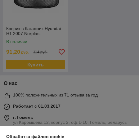
Коврик в багажник Hyundai
H1 2007 Norplast
В наличии
91,20
114 руб.
руб.
Купить
О нас
100% положительных из 71 отзыва за год
Работает с 01.03.2017
г. Гомель
ул Карбышева 12, корпус 2, оф.1-10, Гомель, Беларусь
Контакты
Обработка файлов cookie