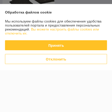
Обработка файлов cookie
Мы используем файлы cookies для обеспечения удобства
пользователей портала и предоставления персональных
Коврики в салон Honda Jazz
рекомендаций.
Вы можете настроить файлы cookies или
2008- / Honda City 5 2009-
отключить их.
[216122] Хонда Джаз
(Чехия)
В наличии
Принять
99,20
124 руб.
руб.
Отклонить
Купить
О нас
100% положительных из 71 отзыва за год
Работает с 01.03.2017
г. Гомель
ул Карбышева 12, корпус 2, оф.1-10, Гомель, Беларусь