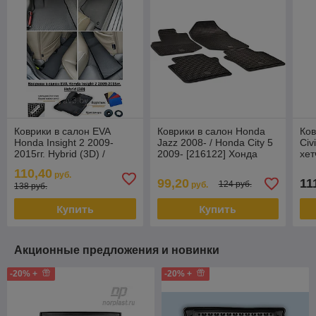
Коврики в салон EVA
Коврики в салон Honda
Ков
Honda Insight 2 2009-
Jazz 2008- / Honda City 5
Civ
2015гг. Hybrid (3D) /
2009- [216122] Хонда
хет
Хонда Инсайт
Джаз (Чехия)
Цив
110,40
руб.
99,20
11
124 руб.
руб.
138 руб.
Купить
Купить
Акционные предложения и новинки
-20% +
-20% +