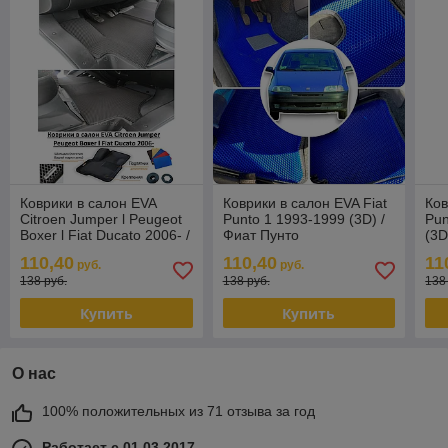
Коврики в салон EVA
Коврики в салон EVA Fiat
Ков
Citroen Jumper l Peugeot
Punto 1 1993-1999 (3D) /
Pun
Boxer l Fiat Ducato 2006- /
Фиат Пунто
(3D
Ситроен Джампер, Фиат
110,40
110,40
11
руб.
руб.
Дукат
138 руб.
138 руб.
138
Купить
Купить
О нас
100% положительных из 71 отзыва за год
Работает с 01.03.2017