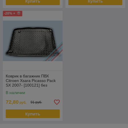
Купить
Купить
-20% +
Коврик в багажник ПВХ
Citroen Xsara Picasso Pack
SX 2007- [100121] без
корзины для покупок в
В наличии
багажни
72,80
91 руб.
руб.
Купить