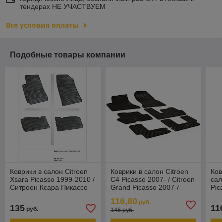
тендерах НЕ УЧАСТВУЕМ
Все условия оплаты
Подобные товары компании
Коврики в салон Citroen
Коврики в салон Citroen
Ко
Xsara Picasso 1999-2010 /
C4 Picasso 2007- / Citroen
сал
Ситроен Ксара Пикассо
Grand Picasso 2007-/
Pic
[0652] (Польша)
Ситроен С4 Пикассо
Че
116,80
руб.
Гранд(Чехи
135
11
руб.
146 руб.