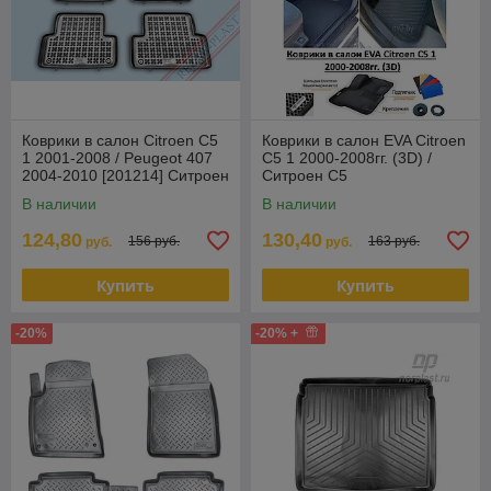
Коврики в салон Citroen C5
Коврики в салон EVA Citroen
1 2001-2008 / Peugeot 407
C5 1 2000-2008гг. (3D) /
2004-2010 [201214] Ситроен
Ситроен С5
С5, Пежо 407 (Rezaw
В наличии
В наличии
124,80
130,40
156 руб.
163 руб.
руб.
руб.
Купить
Купить
-20%
-20% +