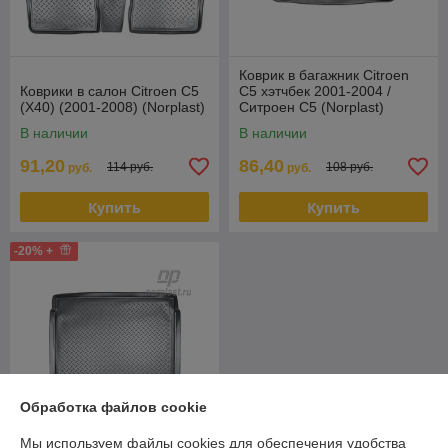
Коврик в багажник Citroen
Коврики в салон Citroen C5
C5 хэтчбек 2001-2004 /
(X40) (2001-2008) (Norplast)
Ситроен С5 (Norplast)
В наличии
В наличии
91,20
86,40
114 руб.
108 руб.
руб.
руб.
Купить
Купить
-20% +
Обработка файлов cookie
Мы используем файлы cookies для обеспечения удобства