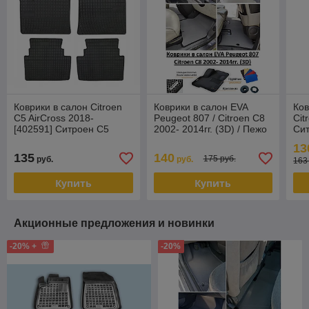
Коврики в салон Citroen
Коврики в салон EVA
Ков
C5 AirCross 2018-
Peugeot 807 / Citroen C8
Cit
[402591] Ситроен С5
2002- 2014гг. (3D) / Пежо
Си
Frogum
807 Ситроен С8
13
135
140
175 руб.
руб.
руб.
163
Купить
Купить
Акционные предложения и новинки
-20% +
-20%