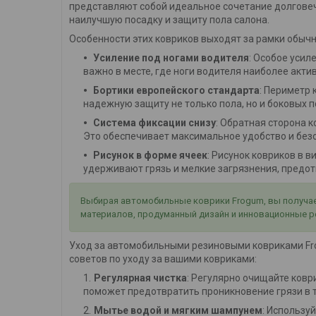
представляют собой идеальное сочетание долговеч
наилучшую посадку и защиту пола салона.
Особенности этих ковриков выходят за рамки обычн
Усиление под ногами водителя
: Особое усил
важно в месте, где ноги водителя наиболее акти
Бортики европейского стандарта
: Периметр
надежную защиту не только пола, но и боковых п
Система фиксации снизу
: Обратная сторона
Это обеспечивает максимальное удобство и без
Рисунок в форме ячеек
: Рисунок ковриков в 
удерживают грязь и мелкие загрязнения, предотв
Выбирая автомобильные коврики Frogum, вы получает
материалов, продуманный дизайн и инновационные р
Уход за автомобильными резиновыми ковриками Frog
советов по уходу за вашими ковриками:
Регулярная чистка
: Регулярно очищайте коври
поможет предотвратить проникновение грязи в т
Мытье водой и мягким шампунем
: Использу