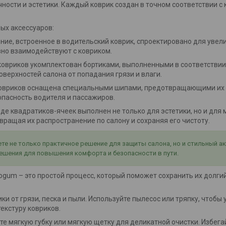
ности и эстетики. Каждый коврик создан в точном соответствии 
ых аксессуаров:
ение, встроенное в водительский коврик, спроектировано для увел
вно взаимодействуют с ковриком.
 ковриков укомплектован бортиками, выполненными в соответствии
оверхностей салона от попадания грязи и влаги.
 ковриков оснащена специальными шипами, предотвращающими их
опасность водителя и пассажиров.
виде квадратиков-ячеек выполнен не только для эстетики, но и дл
ращая их распространение по салону и сохраняя его чистоту.
е не только практичное решение для защиты салона, но и стильный а
ешения для повышения комфорта и безопасности в пути.
um – это простой процесс, который поможет сохранить их долгий 
ки от грязи, песка и пыли. Используйте пылесос или тряпку, чтобы
екстуру ковриков.
йте мягкую губку или мягкую щетку для деликатной очистки. Избег