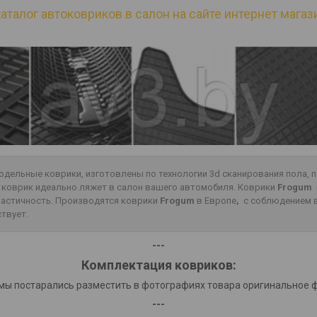
аталог автоковриков в салон на сайте интернет магази
одельные коврики, изготовлены по технологии 3d сканирования пола,
о коврик идеально ляжет в салон вашего автомобиля. Коврики
Frogum
эластичность. Производятся коврики
Frogum
в Европе
,
с соблюдением в
ствует.
---
Комплектация ковриков:
мы постарались разместить в фотографиях товара оригинальное 
---