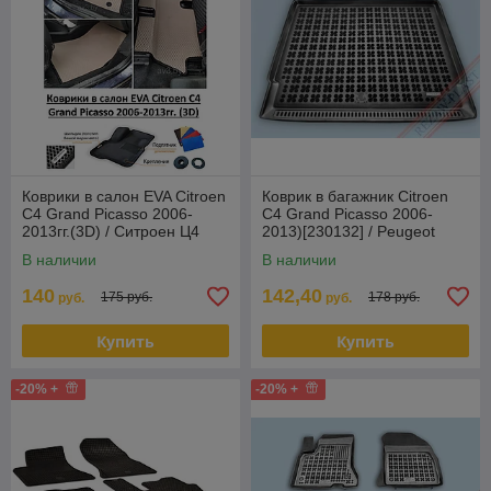
Коврики в салон EVA Citroen
Коврик в багажник Citroen
C4 Grand Picasso 2006-
C4 Grand Picasso 2006-
2013гг.(3D) / Ситроен Ц4
2013)[230132] / Peugeot
Гранд Пикассо
5008 2010-2016 / Пикассо
В наличии
В наличии
(Re
140
142,40
175 руб.
178 руб.
руб.
руб.
Купить
Купить
-20% +
-20% +