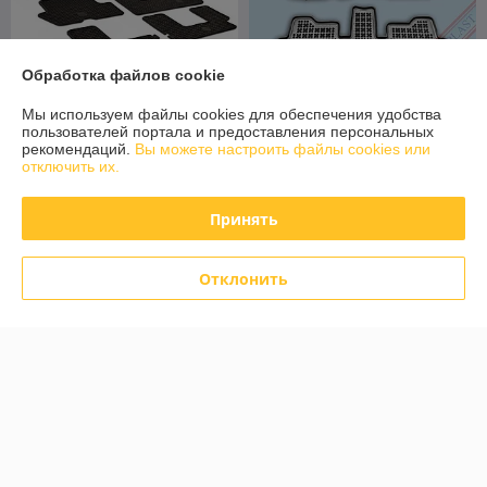
Обработка файлов cookie
Мы используем файлы cookies для обеспечения удобства
пользователей портала и предоставления персональных
Коврики в салон Citroen C4
Коврики в салон Citroen C4
рекомендаций.
Вы можете настроить файлы cookies или
Picasso 2007- / Citroen
Picasso 1 2006-2013
отключить их.
Grand Picasso 2007-/
[201210] / C4 Grand Picasso
Ситроен С4 Пикассо
2006-2013 Ситроен С4 Пика
В наличии
В наличии
Гранд(Чехи
Принять
116,80
142,40
146 руб.
178 руб.
руб.
руб.
Отклонить
Купить
Купить
-20% +
-20% +