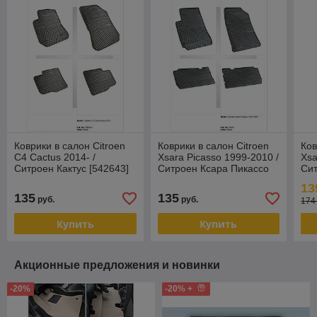
Коврики в салон Citroen
Коврики в салон Citroen
Ков
C4 Cactus 2014- /
Xsara Picasso 1999-2010 /
Xsa
Ситроен Кактус [542643]
Ситроен Ксара Пикассо
Сит
(Польша)
[0652] (Польша)
[20
13
135
135
руб.
руб.
174
Купить
Купить
Акционные предложения и новинки
-20%
-20% +