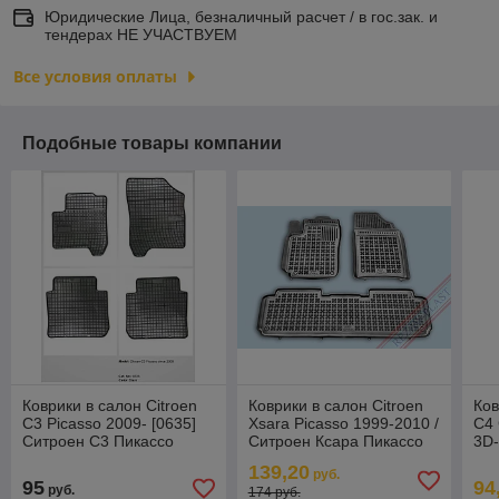
Юридические Лица, безналичный расчет / в гос.зак. и
тендерах НЕ УЧАСТВУЕМ
Все условия оплаты
Подобные товары компании
Коврики в салон Citroen
Коврики в салон Citroen
Ков
C3 Picasso 2009- [0635]
Xsara Picasso 1999-2010 /
C4 
Ситроен С3 Пикассо
Ситроен Ксара Пикассо
3D-
(Польша)
[201204] (Rezaw Plast)
Гра
139,20
руб.
95
94
руб.
174 руб.