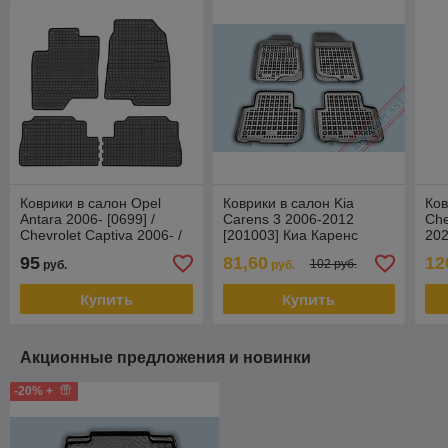
Коврики в салон Opel
Коврики в салон Kia
Ков
Antara 2006- [0699] /
Carens 3 2006-2012
Che
Chevrolet Captiva 2006- /
[201003] Киа Каренс
202
Опель Антара , Шевроле
(Rezaw Plast)
Коб
95
81,60
12
102 руб.
руб.
руб.
Каптива
Купить
Купить
Акционные предложения и новинки
-20% +