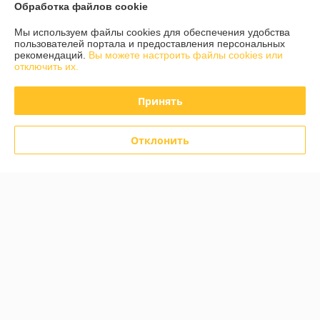
Обработка файлов cookie
О нас
Мы используем файлы cookies для обеспечения удобства
пользователей портала и предоставления персональных
рекомендаций.
Вы можете настроить файлы cookies или
Контакты
отключить их.
Доставка и оплата
Принять
График работы
Отклонить
Полная версия сайта
Политика обработки cookies
Сайт создан на платформе Deal.by