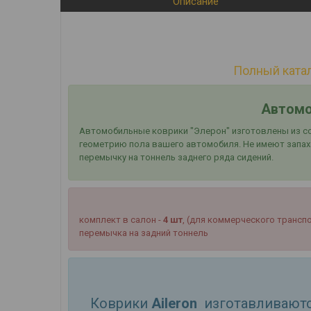
Описание
Полный катал
Автомо
Автомобильные коврики "Элерон" изготовлены из со
геометрию пола вашего автомобиля. Не имеют запаха
перемычку на тоннель заднего ряда сидений.
комплект в салон -
4 шт
, (для коммерческого трансп
перемычка на задний тоннель
Коврики
Aileron
изготавливаютс