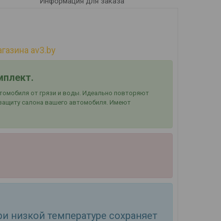
Информация для заказа
газина av3.by
мплект.
томобиля от грязи и воды. Идеально повторяют
 защиту салона вашего автомобиля. Имеют
ри низкой температуре сохраняет