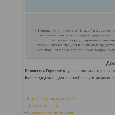
Коврики из полиуретана "Элерон" в 2 раза легч
легко моются любыми моющими средствами,
хорошо сохраняют форму и первоначальный вн
коврики имеют специальный рисунок, предотвр
специальная форма водительского ковра исклю
Дос
Белпочта // Европочта
- упаковываем и отправляем
Курьер до дома
- доставка по Беларуси, до дома, о
-
Ветровики на окна автомобиля;
-
Дефлектор капота;
-
Подлокотник в автомобиль;