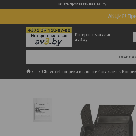
Начать продавать на Deal.by
АКЦИЯ! При 
Интернет магазин
av3.by
ГЛАВНА
...
Chevrolet коврики в салон и багажник
Коврик