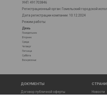
УНП: 491703846
Регистрационный орган: Гомельский городской испо
Дата регистрации компании: 10.12.2024
Режим работы:
День
Понедельник
Вторник
Среда
Четверг
Пятница
Суббота
Воскресенье
ДОКУМЕНТЫ
СТРАН
Договор публичной оферты
Новости
Условия возврата и обмена
Осторож
нашего и
Продажи ЮЛ по безналичному расчету