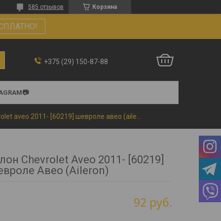
585 отзывов
Корзина
СПЛАТНО!
+375 (29) 150-87-88
TAGRAM📷
Коврики в салон chevrolet aveo 2011- [60219] шевроле авео (aileron)
лон Chevrolet Aveo 2011- [60219]
вроле Авео (Aileron)
92
руб.