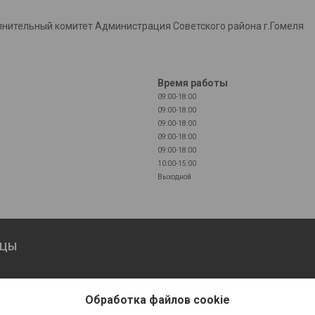
лнительный комитет Администрация Советского района г.Гомеля
Время работы
09:00-18:00
09:00-18:00
09:00-18:00
09:00-18:00
09:00-18:00
10:00-15:00
Выходной
ИЦЫ
но МОШЕННИКИ звонят от
Обработка файлов cookie
мени!