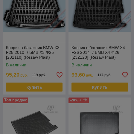
Коврик в багажник BMW X3
Коврик в багажник BMW X4
F25 2010- / БМВ Х3 Ф25
F26 2014- / БМВ Х4 Ф26
[232118] (Rezaw Plast)
[232128] (Rezaw Plast)
Польша
Польша
В наличии
В наличии
95,20
93,60
119 руб.
117 руб.
руб.
руб.
Купить
Купить
Топ продаж
-20% +