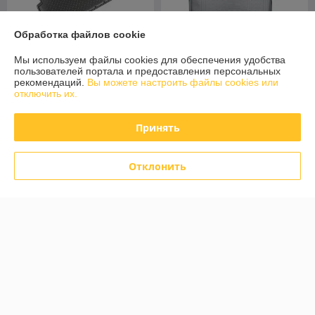
Обработка файлов cookie
Мы используем файлы cookies для обеспечения удобства
пользователей портала и предоставления персональных
Коврик в багажник BMW X3
рекомендаций.
Вы можете настроить файлы cookies или
F25 2010- / БМВ Х3 Ф25
Коврик в багажник BMW X4
отключить их.
(Norplast)
2014- / БМВ Х4 (Norplast)
В наличии
В наличии
Принять
91,20
98,40
114 руб.
123 руб.
руб.
руб.
Отклонить
Купить
Купить
Топ продаж
-20% +