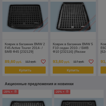
Коврик в багажник BMW 2
Коврик в багажник BMW 5
Ков
F45 Active Tourer 2014- /
F10 седан 2010- / БМВ
E60
БМВ Ф45 [232129]
Ф10 [232116] (Rezaw
[62
(Rezaw Plast) Польша
Plast) Польша
89,60
93,60
91
112 руб.
117 руб.
руб.
руб.
Купить
Купить
Акционные предложения и новинки
-20% +
-20% +