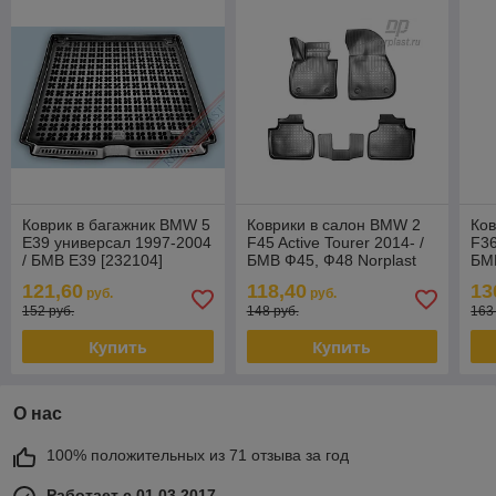
Коврик в багажник BMW 5
Коврики в салон BMW 2
Ков
E39 универсал 1997-2004
F45 Active Tourer 2014- /
F36
/ БМВ Е39 [232104]
БМВ Ф45, Ф48 Norplast
БМВ
(Rezaw Plast) Польша
(Re
121,60
118,40
13
руб.
руб.
152 руб.
148 руб.
163
Купить
Купить
О нас
100% положительных из 71 отзыва за год
Работает с 01.03.2017