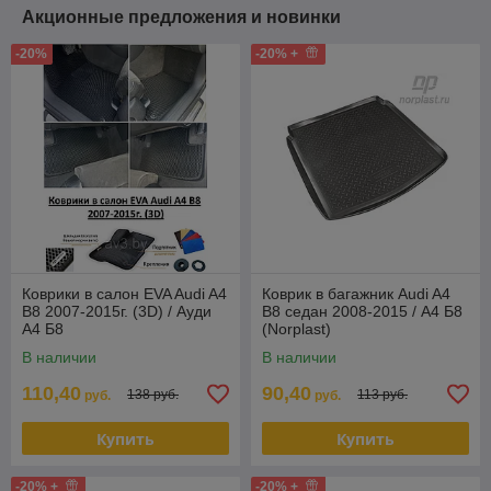
Акционные предложения и новинки
-20%
-20% +
Коврики в салон EVA Audi A4
Коврик в багажник Audi A4
B8 2007-2015г. (3D) / Ауди
B8 седан 2008-2015 / А4 Б8
А4 Б8
(Norplast)
В наличии
В наличии
110,40
90,40
138 руб.
113 руб.
руб.
руб.
Купить
Купить
-20% +
-20% +