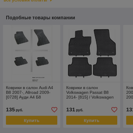
Подобные товары компании
Коврики в салон Audi A4
Коврики в салон
Ков
B8 2007-, Allroad 2009-
Volkswagen Passat B8
200
[0728] Ауди А4 Б8
2014- [815] / Volkswagen
200
(Польша)
Golf Sportsvan 2014- /
Aud
Audi A3 8V 2012
135
131
13
руб.
руб.
Купить
Купить