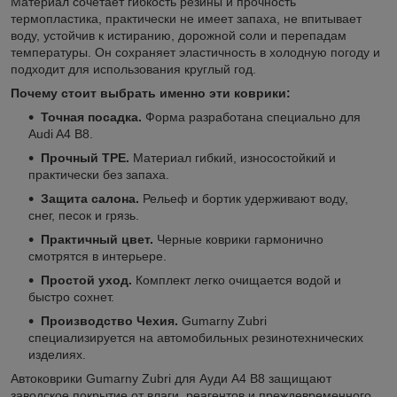
Материал сочетает гибкость резины и прочность
термопластика, практически не имеет запаха, не впитывает
воду, устойчив к истиранию, дорожной соли и перепадам
температуры. Он сохраняет эластичность в холодную погоду и
подходит для использования круглый год.
Почему стоит выбрать именно эти коврики:
Точная посадка.
Форма разработана специально для
Audi A4 B8.
Прочный TPE.
Материал гибкий, износостойкий и
практически без запаха.
Защита салона.
Рельеф и бортик удерживают воду,
снег, песок и грязь.
Практичный цвет.
Черные коврики гармонично
смотрятся в интерьере.
Простой уход.
Комплект легко очищается водой и
быстро сохнет.
Производство Чехия.
Gumarny Zubri
специализируется на автомобильных резинотехнических
изделиях.
Автоковрики Gumarny Zubri для Ауди A4 B8 защищают
заводское покрытие от влаги, реагентов и преждевременного