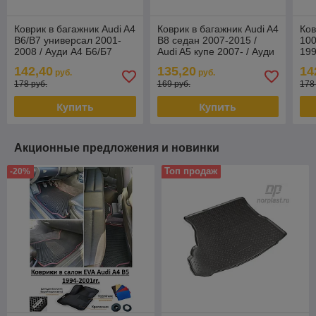
Коврик в багажник Audi A4
Коврик в багажник Audi A4
Ков
B6/B7 универсал 2001-
B8 седан 2007-2015 /
100
2008 / Ауди А4 Б6/Б7
Audi A5 купе 2007- / Ауди
199
(Rezaw Plast) Польша
А4 Б8 [232018] (Rezaw
100
142,40
135,20
14
руб.
руб.
Plast
По
178 руб.
169 руб.
178
Купить
Купить
Акционные предложения и новинки
Топ продаж
-20%