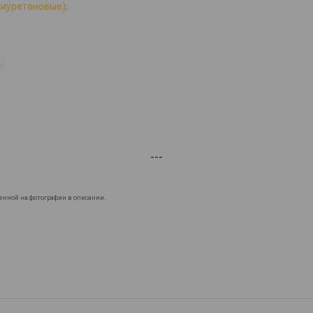
лиуретановые);
;
---
енной на фотографии в описании.