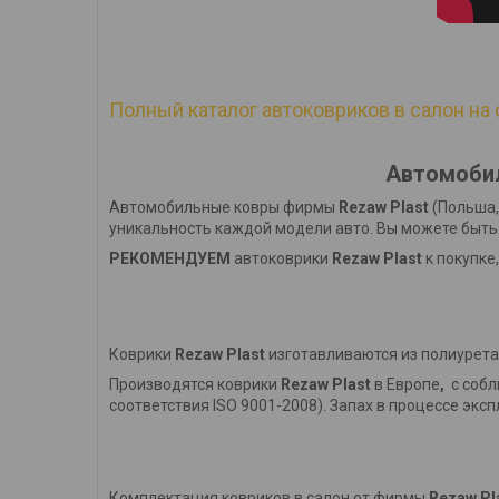
Полный каталог автоковриков в салон на 
Автомобил
Автомобильные ковры фирмы
Rezaw Plast
(Польша,
уникальность каждой модели авто. Вы можете быть 
РЕКОМЕНДУЕМ
автоковрики
Rezaw Plast
к покупке
Коврики
Rezaw Plast
изготавливаются из полиурета
Производятся коврики
Rezaw Plast
в Европе
,
с соб
соответствия ISO 9001-2008). Запах в процессе эксп
Комплектация ковриков в салон от фирмы
Rezaw Pl