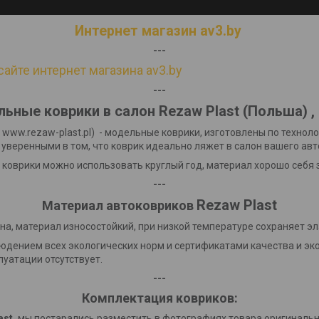
Интернет магазин av3.by
---
сайте интернет магазина av3.by
---
ьные коврики в салон Rezaw Plast
(Польша)
,
 www.rezaw-plast.pl) - модельные коврики, изготовлены по техно
уверенными в том, что коврик идеально ляжет в салон вашего ав
, коврики можно использовать круглый год, материал хорошо себя
---
Rezaw Plast
Материал автоковриков
на, материал износостойкий, при низкой температуре сохраняет э
людением всех экологических норм и сертификатами качества и 
луатации отсутствует.
---
Комплектация ковриков:
ast,
мы постарались разместить в фотографиях товара оригинальн