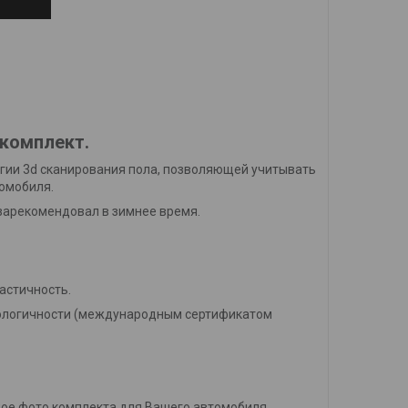
 комплект.
логии 3d сканирования пола, позволяющей учитывать
томобиля.
 зарекомендовал в зимнее время.
ластичность.
экологичности (международным сертификатом
ое фото комплекта для Вашего автомобиля.