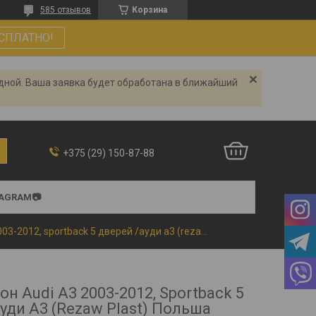
585 отзывов
Корзина
СПЛАТНО!
одной. Ваша заявка будет обработана в ближайший
+375 (29) 150-87-88
TAGRAM📷
Коврики в салон audi a3 2003-2012, sportback 5 дверей /ауди а3 (rezaw plast) польша
он Audi A3 2003-2012, Sportback 5
уди А3 (Rezaw Plast) Польша