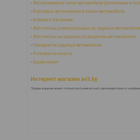
-
Автоковрики в салон автомобиля (резиновые и по
-
Ворсовые автоковрики в салон автомобиля;
-
Коврик в багажник;
-
Авточехлы универсальные на сиденья автомобиля
-
Авточехлы на сиденья по моделям автомобилей;
-
Накидки на сиденья автомобиля;
-
Колпаки на колеса;
-
Брызговики.
Интернет магазин av3.by
*Форма коврика может отличаться (изменяться) производителем от изображ