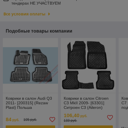
тендерах НЕ УЧАСТВУЕМ
Все условия оплаты
Подобные товары компании
Коврики в салон Audi Q3
Коврики в салон Citroen
Ков
2011- [200315] (Rezaw
C3 MkII 2009- [63301]
C7 
Plast) Польша
Ситроен С3 (Aileron)
под
(Ai
106,40
руб.
84
105 руб.
руб.
133 руб.