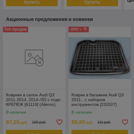
Це
Купить
Купить
Акционные предложения и новинки
Топ продаж
-20% +
Коврики в салон Audi Q3
Коврик в багажник Audi Q3
2011-2014, 2014-/3D с подп.
2011-, с набором
КРЕПЕЖ [61119] (Aileron)
инструментов [232027]
(Rezaw Plast) Польша
В наличии
В наличии
87,20
88,80
109 руб.
111 руб.
руб.
руб.