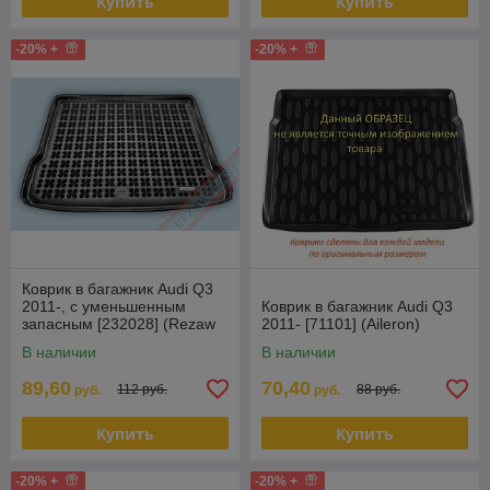
Купить
Купить
-20% +
-20% +
Коврик в багажник Audi Q3
2011-, с уменьшенным
Коврик в багажник Audi Q3
запасным [232028] (Rezaw
2011- [71101] (Aileron)
Plast) Польша
В наличии
В наличии
89,60
70,40
112 руб.
88 руб.
руб.
руб.
Купить
Купить
-20% +
-20% +