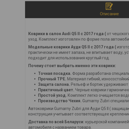
Описание
Коврики в салон Audi Q5 II с 2017 года (
от чешског
уход. Комплект изготовлен по форме пола автомоби
Модельные коврики Ауди Q5 II с 2017 года (
изгот
практически не имеет запаха, не впитывает воду, у
подходит для использования круглый год.
Почему стоит выбрать именно эти коврики:
Точная посадка.
Форма разработана специально
Прочный TPE.
Материал гибкий, износостойкий
Защита салона.
Рельеф и бортик удерживают во
Практичный цвет.
Черные коврики гармонично
Простой уход.
Комплект легко очищается водо
Производство Чехия.
Gumarny Zubri специали
Автоковрики Gumarny Zubri для Ауди Q5 II ( защищ
конструкция учитывает соответствующее крепление
Доставка по всей Беларуси:
курьерской компанией 
автомобиля с названием товара.