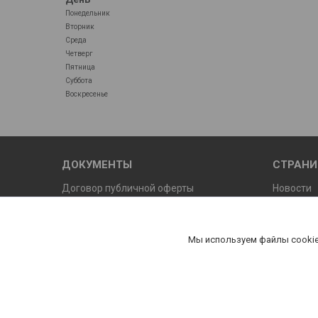
Понедельник
Вторник
Среда
Четверг
Пятница
Суббота
Воскресенье
ДОКУМЕНТЫ
СТРАН
Договор публичной оферты
Новости
Условия возврата и обмена
Осторож
нашего и
Продажи ЮЛ по безналичному расчету
Мы используем файлы cookie