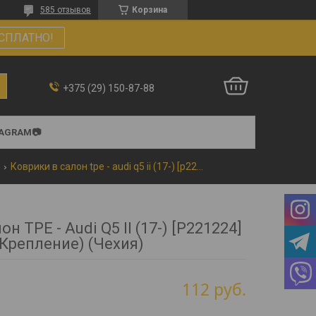
585 отзывов
Корзина
СПЛАТНО!
+375 (29) 150-87-88
TAGRAM📷
-
Коврики в салон tpe - audi q5 ii (17-) [p221224] (крепление) (чехия)
н TPE - Audi Q5 II (17-) [P221224]
(Крепление) (Чехия)
112
руб.