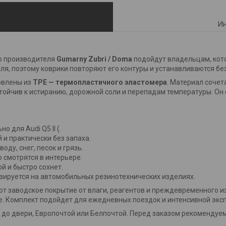
Ин
о производителя
Gumarny Zubri / Doma
подойдут владельцам, кото
ля, поэтому коврики повторяют его контуры и устанавливаются бе
овлены из
TPE — термопластичного эластомера
. Материал сочет
стойчив к истиранию, дорожной соли и перепадам температуры. Он
 для Audi Q5 II (.
 и практически без запаха.
ду, снег, песок и грязь.
 смотрятся в интерьере.
й и быстро сохнет.
зируется на автомобильных резинотехнических изделиях.
ают заводское покрытие от влаги, реагентов и преждевременного 
. Комплект подойдет для ежедневных поездок и интенсивной экс
до двери, Европочтой или Белпочтой. Перед заказом рекомендуем