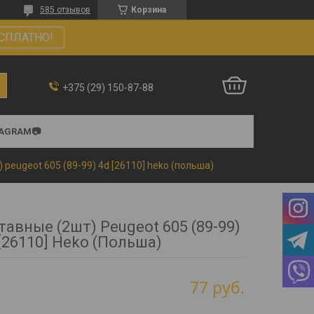
585 отзывов
Корзина
СПЛАТНО!
+375 (29) 150-87-88
TAGRAM📷
peugeot 605 (89-99) 4d [26110] heko (польша)
авные (2шт) Peugeot 605 (89-99)
[26110] Heko (Польша)
77
руб.