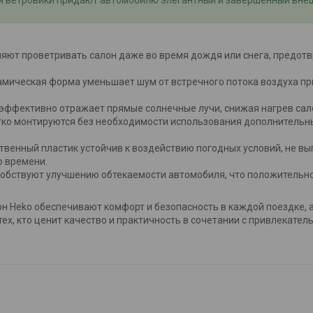
ют проветривать салон даже во время дождя или снега, предотв
ическая форма уменьшает шум от встречного потока воздуха при
эффективно отражает прямые солнечные лучи, снижая нагрев сал
ко монтируются без необходимости использования дополнительны
венный пластик устойчив к воздействию погодных условий, не выг
о времени.
бствуют улучшению обтекаемости автомобиля, что положительно 
н Heko обеспечивают комфорт и безопасность в каждой поездке, 
ех, кто ценит качество и практичность в сочетании с привлекате