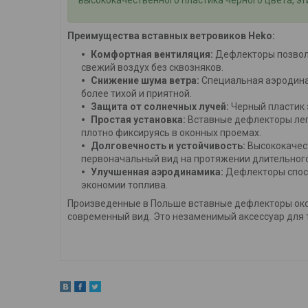
Преимущества вставных ветровиков Heko:
Комфортная вентиляция:
Дефлекторы позволя
свежий воздух без сквозняков.
Снижение шума ветра:
Специальная аэродинам
более тихой и приятной.
Защита от солнечных лучей:
Черный пластик 
Простая установка:
Вставные дефлекторы лег
плотно фиксируясь в оконных проемах.
Долговечность и устойчивость:
Высококачест
первоначальный вид на протяжении длительног
Улучшенная аэродинамика:
Дефлекторы спосо
экономии топлива.
Произведенные в Польше вставные дефлекторы око
современный вид. Это незаменимый аксессуар для т