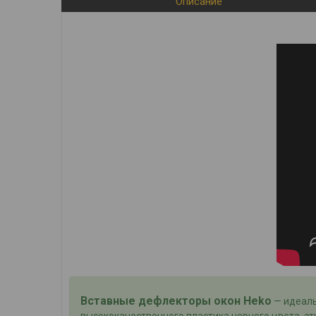
Описание
Вставные дефлекторы окон Heko
— идеаль
высококачественного пластика черного цвета, э