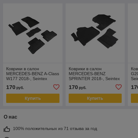
Коврики в салон
Коврики в салон
Ков
MERCEDES-BENZ A-Сlass
MERCEDES-BENZ
G20
W177 2018-, Seintex
SPRINTER 2018-, Seintex
Sei
СЕТКА
СЕТКА
170
170
17
руб.
руб.
Купить
Купить
О нас
100% положительных из 71 отзыва за год