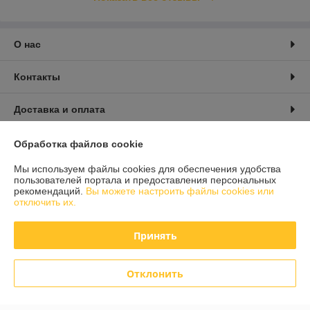
О нас
Контакты
Доставка и оплата
График работы
Обработка файлов cookie
Мы используем файлы cookies для обеспечения удобства
Полная версия сайта
пользователей портала и предоставления персональных
рекомендаций.
Вы можете настроить файлы cookies или
отключить их.
Политика обработки cookies
Принять
Сайт создан на платформе Deal.by
Отклонить