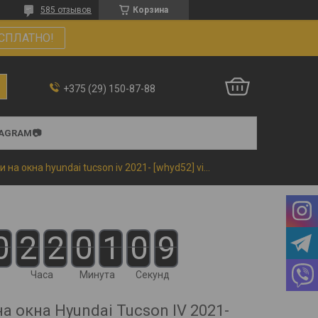
585 отзывов
Корзина
СПЛАТНО!
+375 (29) 150-87-88
TAGRAM📷
Ветровики на окна hyundai tucson iv 2021- [whyd52] vital
0
2
2
0
1
0
8
Часа
Минута
Секунд
а окна Hyundai Tucson IV 2021-