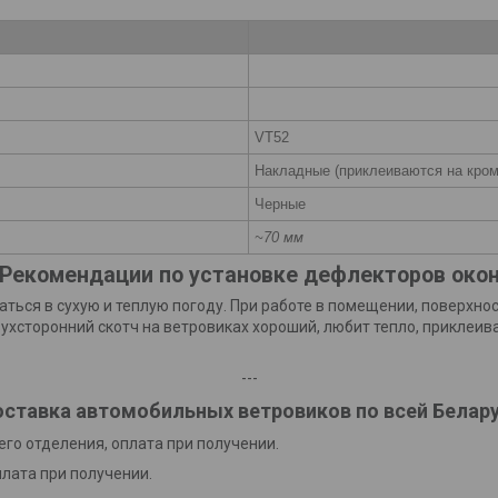
VT52
Накладные (приклеиваются на кром
Черные
~70 мм
Рекомендации по установке дефлекторов око
аться в сухую и теплую погоду. При работе в помещении, поверхн
хсторонний скотч на ветровиках хороший, любит тепло, приклеив
---
ставка автомобильных ветровиков по всей Белар
го отделения, оплата при получении.
плата при получении.