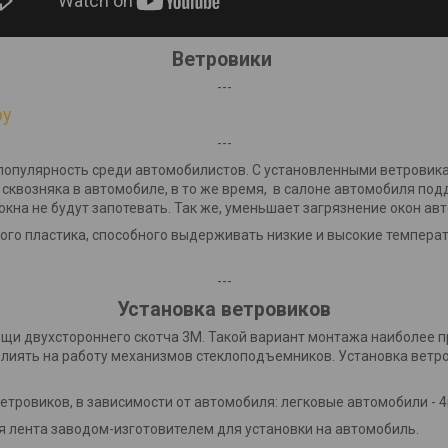
Ветровики
---
by
---
популярность среди автомобилистов. С установленными ветровик
сквозняка в автомобиле, в то же время, в салоне автомобиля по
окна не будут запотевать. Так же, уменьшает загрязнение окон ав
го пластика, способного выдерживать низкие и высокие температ
---
Установка ветровиков
ощи двухстороннего скотча 3М. Такой вариант монтажа наиболее п
овлиять на работу механизмов стеклоподъемников. Установка ветр
етровиков, в зависимости от автомобиля: легковые автомобили - 4
я лента заводом-изготовителем для установки на автомобиль.