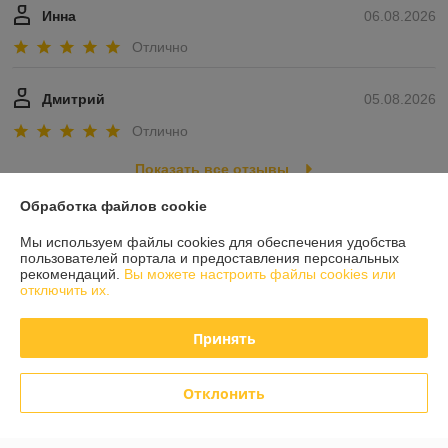
Инна
06.08.2026
Отлично
Дмитрий
05.08.2026
Отлично
Показать все отзывы
Обработка файлов cookie
О нас
Мы используем файлы cookies для обеспечения удобства
пользователей портала и предоставления персональных
рекомендаций.
Вы можете настроить файлы cookies или
Контакты
отключить их.
Доставка и оплата
Принять
График работы
Отклонить
Полная версия сайта