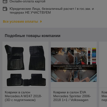
Онлайн-оплата картой
Юридические Лица, безналичный расчет / в гос.зак. и
тендерах НЕ УЧАСТВУЕМ
Все условия оплаты
Подобные товары компании
Коврики в салон
Коврики в салон EVA
Ков
Mercedes A W247 2018-
Mercedes Sprinter 2006-
Mer
(3D с подпятником)
2018 1+1 / Volkswagen
пер
[62507] (Aileron)
Crafter 2006
(Ге