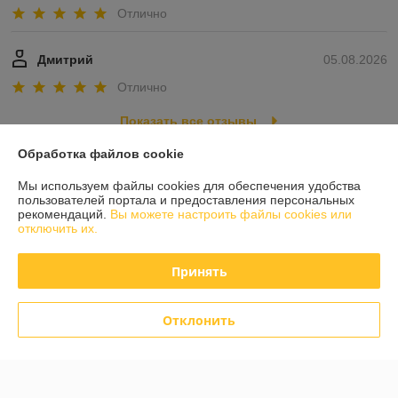
Отлично
Дмитрий
05.08.2026
Отлично
Показать все отзывы
Обработка файлов cookie
О нас
Мы используем файлы cookies для обеспечения удобства
пользователей портала и предоставления персональных
рекомендаций.
Вы можете настроить файлы cookies или
Контакты
отключить их.
Доставка и оплата
Принять
График работы
Отклонить
Полная версия сайта
Политика обработки cookies