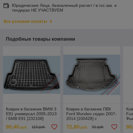
Юридические Лица, безналичный расчет / в гос.зак. и
тендерах НЕ УЧАСТВУЕМ
Все условия оплаты
Подобные товары компании
Коврик в багажник BMW 3
Коврик в багажник ПВХ
Ков
E91 универсал 2005-2013
Ford Mondeo седан 2007-
Fus
/ БМВ Е91 [232108]
2014 [100428] с
Фью
(Rezaw Plast) Польша
уменьшенным запасным
Pla
90,40
72,80
90
113 руб.
91 руб.
руб.
руб.
колесом (Польша)