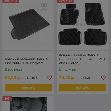
-20% +
-20% +
Коврики в салон BMW X3
Коврик в багажник BMW X3
E83 2003-2010 [62402] БМВ
E83 2006-2010 Norplast
е83 (Aileron)
В наличии
В наличии
95,20
74,40
119 руб.
93 руб.
руб.
руб.
Купить
Купить
-20%