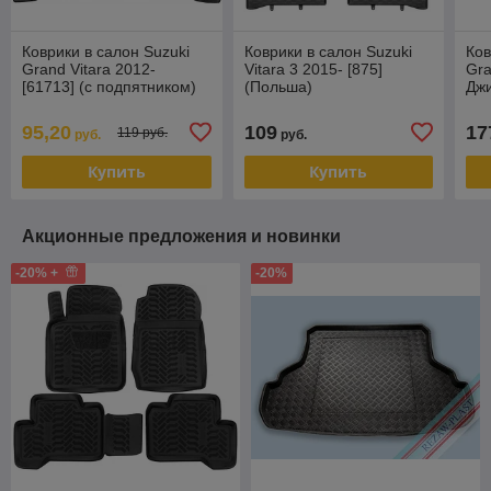
Коврики в салон Suzuki
Коврики в салон Suzuki
Ков
Grand Vitara 2012-
Vitara 3 2015- [875]
Gra
[61713] (с подпятником)
(Польша)
Джи
Сузуки Гранд Витара
сет
(Aileron)
95,20
109
17
119 руб.
руб.
руб.
Купить
Купить
Акционные предложения и новинки
-20% +
-20%