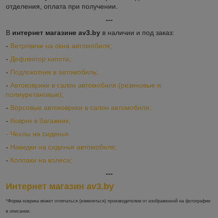
отделения, оплата при получении.
---
В
интернет магазине av3.by
в наличии и под заказ:
-
Ветровики на окна автомобиля;
-
Дефлектор капота;
-
Подлокотник в автомобиль;
-
Автоковрики в салон автомобиля (резиновые и
полиуретановые);
-
Ворсовые автоковрики в салон автомобиля;
-
Коврик в багажник;
-
Ч
ехлы на сиденья
-
Накидки на сиденья автомобиля;
-
Колпаки на колеса;
---
Интернет магазин av3.by
*Форма коврика может отличаться (изменяться) производителем от изображенной на фотографии
в описании.