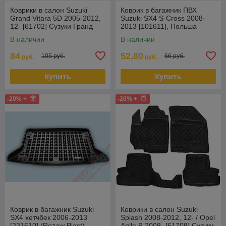
Коврики в салон Suzuki
Коврик в багажник ПВХ
Grand Vitara 5D 2005-2012,
Suzuki SX4 S-Cross 2008-
12- [61702] Сузуки Гранд
2013 [101611], Польша
Витара (Aileron)
В наличии
В наличии
84
52,80
105 руб.
66 руб.
руб.
руб.
Купить
Купить
-20% +
-20% +
Коврик в багажник Suzuki
Коврики в салон Suzuki
SX4 хетчбек 2006-2013
Splash 2008-2012, 12- / Opel
[231610] (Rezaw Plast)
Agila B 2008- [61708] Сузуки