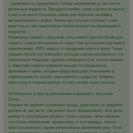
– возможность задерживать любые загрязнения, в том числе
различные жидкости. Попадая в ячейки, грязь и влага остаются
в них и не могут испачкать обувь или перетечь на обивку
автомобильного салона. Ячейки достаточно глубокие, чтобы
вместить в себя практически любое количество пролившейся
жидкости.
Резиновые коврики с рисунком сетка имеют бортики 18 мм для
защиты салона автомобиля от грязи. Они достаточно высокие и
обеспечивают 100% защиту от попадания влаги и грязи. Также
коврики полностью повторяют контуры салона автомобиля, что
значительно повышает уровень комфорта от их использования.
С обратной стороны ковриков находятся специальные
крепления и шипы, которые предотвращают скольжение и
перемещение по салону транспортного средства. Коврики
прослужат в течение многих лет без потери своих качеств.
Особенности ухода за резиновыми ковриками с рисунком
Сетка:
Коврики не требуют особенного ухода, даже мыть их придётся
далеко не так часто, как можно было предположить. Всё дело
именно в конструкции рисунка. Сетка создана таким образом,
что любое загрязнение, независимо от его природы, можно
просто вытряхнуть одним интенсивным движением руки. Если