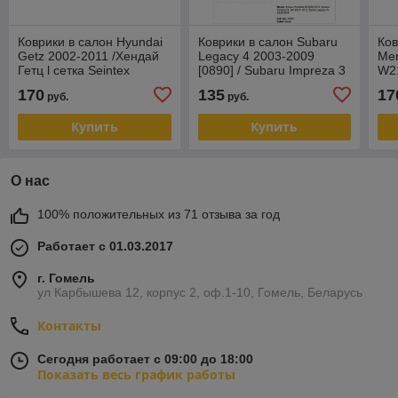
Коврики в салон Hyundai
Коврики в салон Subaru
Ков
Getz 2002-2011 /Хендай
Legacy 4 2003-2009
Mer
Гетц l сетка Seintex
[0890] / Subaru Impreza 3
W21
2007-2014 / Subaru
Sei
170
135
17
руб.
руб.
Forester 3 20
Купить
Купить
О нас
100% положительных из 71 отзыва за год
Работает с 01.03.2017
г. Гомель
ул Карбышева 12, корпус 2, оф.1-10, Гомель, Беларусь
Контакты
Сегодня работает с 09:00 до 18:00
Показать весь график работы