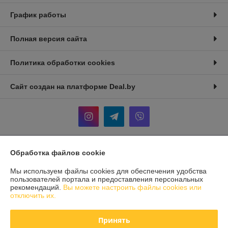
График работы
Полная версия сайта
Политика обработки cookies
Сайт создан на платформе Deal.by
Обработка файлов cookie
Информация для покупателя
Мы используем файлы cookies для обеспечения удобства
Юридическое лицо:
ООО «СВА БелТрейд»
246029, Республика Беларусь, г. Гомель, ул. Карбышева 12, корпус 2,
пользователей портала и предоставления персональных
оф 1-10
рекомендаций.
Вы можете настроить файлы cookies или
отключить их.
Регистрационный номер ЕГР: 491703846
УНП: 491703846
Принять