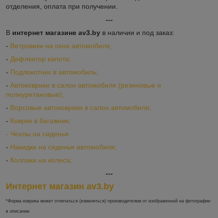
отделения, оплата при получении.
---
В
интернет магазине av3.by
в наличии и под заказ:
-
Ветровики на окна автомобиля;
-
Дефлектор капота;
-
Подлокотник в автомобиль;
-
Автоковрики в салон автомобиля (резиновые и
полиуретановые);
-
Ворсовые автоковрики в салон автомобиля;
-
Коврик в багажник;
-
Ч
ехлы на сиденья
-
Накидки на сиденья автомобиля;
-
Колпаки на колеса;
---
Интернет магазин av3.by
*Форма коврика может отличаться (изменяться) производителем от изображенной на фотографии
в описании.