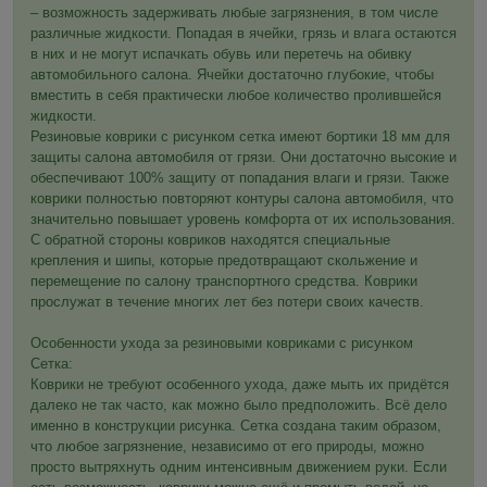
– возможность задерживать любые загрязнения, в том числе
различные жидкости. Попадая в ячейки, грязь и влага остаются
в них и не могут испачкать обувь или перетечь на обивку
автомобильного салона. Ячейки достаточно глубокие, чтобы
вместить в себя практически любое количество пролившейся
жидкости.
Резиновые коврики с рисунком сетка имеют бортики 18 мм для
защиты салона автомобиля от грязи. Они достаточно высокие и
обеспечивают 100% защиту от попадания влаги и грязи. Также
коврики полностью повторяют контуры салона автомобиля, что
значительно повышает уровень комфорта от их использования.
С обратной стороны ковриков находятся специальные
крепления и шипы, которые предотвращают скольжение и
перемещение по салону транспортного средства. Коврики
прослужат в течение многих лет без потери своих качеств.
Особенности ухода за резиновыми ковриками с рисунком
Сетка:
Коврики не требуют особенного ухода, даже мыть их придётся
далеко не так часто, как можно было предположить. Всё дело
именно в конструкции рисунка. Сетка создана таким образом,
что любое загрязнение, независимо от его природы, можно
просто вытряхнуть одним интенсивным движением руки. Если