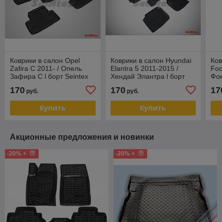
Коврики в салон Opel
Коврики в салон Hyundai
Ков
Zafira C 2011- / Опель
Elantra 5 2011-2015 /
Foc
Зафира С l борт Seintex
Хендай Элантра l борт
Фок
Seintex
170
170
17
руб.
руб.
Купить
Купить
Акционные предложения и новинки
-20% +
-20% +