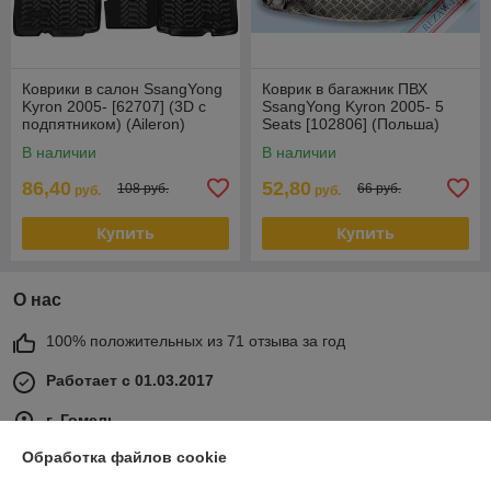
Коврики в салон SsangYong
Коврик в багажник ПВХ
Kyron 2005- [62707] (3D с
SsangYong Kyron 2005- 5
подпятником) (Aileron)
Seats [102806] (Польша)
В наличии
В наличии
86,40
52,80
108 руб.
66 руб.
руб.
руб.
Купить
Купить
О нас
100% положительных из 71 отзыва за год
Работает с 01.03.2017
г. Гомель
ул Карбышева 12, корпус 2, оф.1-10, Гомель, Беларусь
Обработка файлов cookie
Контакты