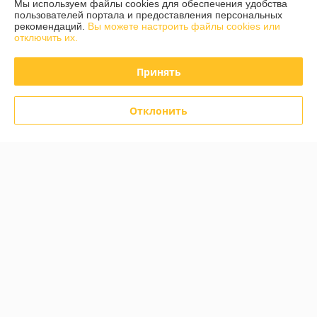
Мы используем файлы cookies для обеспечения удобства
пользователей портала и предоставления персональных
Показать весь график работы
Сегодня выходной
рекомендаций.
Вы можете настроить файлы cookies или
отключить их.
Отзывы о магазине
Принять
585 отзывов за всё время
Отклонить
Инна
06.08.2026
Отлично
Дмитрий
05.08.2026
Отлично
Показать все отзывы
О нас
Контакты