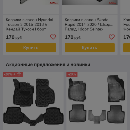
Коврики в салон Hyundai
Коврики в салон Skoda
Ков
Tucson 3 2015-2018 //
Rapid 2014-2020 / Шкода
Foc
Хендай Туксон l борт
Рапид l борт Seintex
Фок
Seintex
170
170
17
руб.
руб.
Купить
Купить
Акционные предложения и новинки
-20% +
-20%