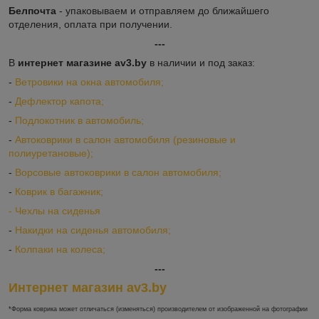
Белпочта
- упаковываем и отправляем до ближайшего
отделения, оплата при получении.
---
В
интернет магазине av3.by
в наличии и под заказ:
-
Ветровики на окна автомобиля;
-
Дефлектор капота;
-
Подлокотник в автомобиль;
-
Автоковрики в салон автомобиля (резиновые и
полиуретановые);
-
Ворсовые автоковрики в салон автомобиля;
-
Коврик в багажник;
-
Ч
ехлы на сиденья
-
Накидки на сиденья автомобиля;
-
Колпаки на колеса;
---
Интернет магазин av3.by
*Форма коврика может отличаться (изменяться) производителем от изображенной на фотографии