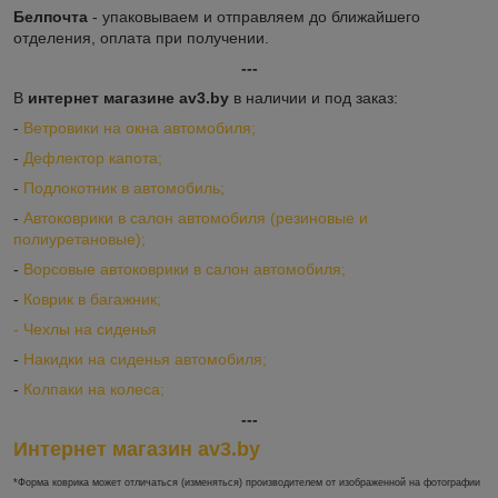
Белпочта
- упаковываем и отправляем до ближайшего
отделения, оплата при получении.
---
В
интернет магазине av3.by
в наличии и под заказ:
-
Ветровики на окна автомобиля;
-
Дефлектор капота;
-
Подлокотник в автомобиль;
-
Автоковрики в салон автомобиля (резиновые и
полиуретановые);
-
Ворсовые автоковрики в салон автомобиля;
-
Коврик в багажник;
-
Ч
ехлы на сиденья
-
Накидки на сиденья автомобиля;
-
Колпаки на колеса;
---
Интернет магазин av3.by
*Форма коврика может отличаться (изменяться) производителем от изображенной на фотографии