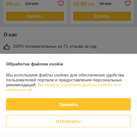
88
52,80
110 руб.
66 руб.
руб.
руб.
Купить
Купить
О нас
100% положительных из 71 отзыва за год
Работает с 01.03.2017
Обработка файлов cookie
г. Гомель
ул Карбышева 12, корпус 2, оф.1-10, Гомель, Беларусь
Мы используем файлы cookies для обеспечения удобства
пользователей портала и предоставления персональных
Контакты
рекомендаций.
Вы можете настроить файлы cookies или
отключить их.
Сегодня работает с 10:00 до 15:00
Показать весь график работы
Принять
Отзывы о магазине
Отклонить
585 отзывов за всё время