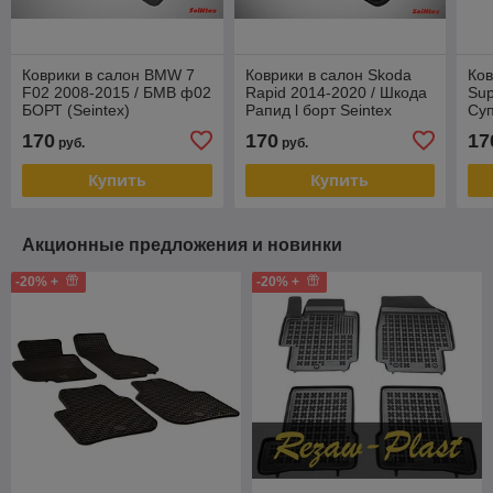
Коврики в салон BMW 7
Коврики в салон Skoda
Ков
F02 2008-2015 / БМВ ф02
Rapid 2014-2020 / Шкода
Sup
БОРТ (Seintex)
Рапид l борт Seintex
Суп
170
170
17
руб.
руб.
Купить
Купить
Акционные предложения и новинки
-20% +
-20% +