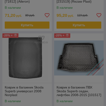
[71812] (Aileron)
[231519] (Rezaw Plast)
В наличии
В наличии
71,20
95,20
89 руб.
119 руб.
руб.
руб.
Купить
Купить
-20% +
-20% +
Коврик в багажник Skoda
Коврик в багажник ПВХ
Superb универсал 2008
Skoda Superb седан,
Norplast
лифтбек 2008-2015 [101517]
(Польша)
В наличии
В наличии