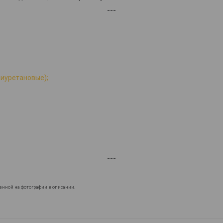
---
лиуретановые);
---
енной на фотографии в описании.