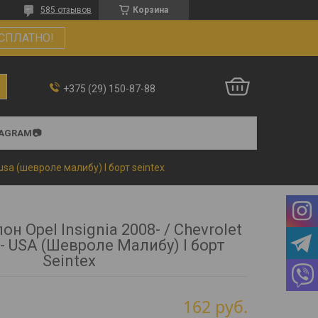
585 отзывов
Корзина
СПЛАТНО!
+375 (29) 150-87-88
TAGRAM📷
 usa (шевроле малибу) l борт seintex
н Opel Insignia 2008- / Chevrolet
- USA (Шевроле Малибу) l борт
Seintex
162
руб.