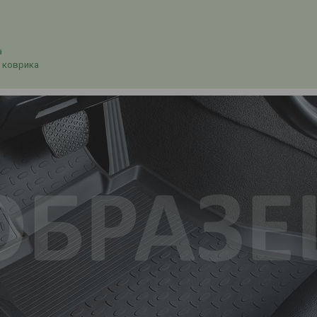
а
 коврика