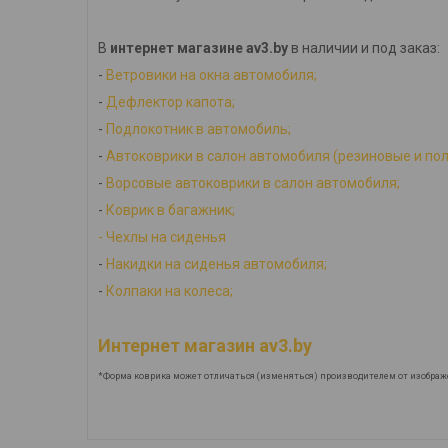
В
интернет магазине av3.by
в наличии и под заказ:
-
Ветровики на окна автомобиля;
-
Дефлектор капота;
-
Подлокотник в автомобиль;
-
Автоковрики в салон автомобиля (резиновые и по
-
Ворсовые автоковрики в салон автомобиля;
-
Коврик в багажник;
-
Ч
ехлы на сиденья
-
Накидки на сиденья автомобиля;
-
Колпаки на колеса;
Интернет магазин av3.by
*Форма коврика может отличаться (изменяться) производителем от изображ