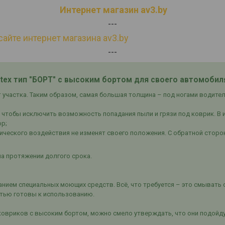
Интернет магазин av3.by
---
сайте интернет магазина av3.by
---
tex тип "БОРТ" с высоким бортом для своего автомобил
участка. Таким образом, самая большая толщина – под ногами водителя
 чтобы исключить возможность попадания пыли и грязи под коврик. В и
ор;
ического воздействия не изменят своего положения. С обратной стор
а протяжении долгого срока.
нием специальных моющих средств. Всё, что требуется – это смывать 
стью готовы к использованию.
ковриков с высоким бортом, можно смело утверждать, что они подойд