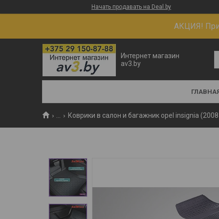
Начать продавать на Deal.by
АКЦИЯ! При 
Интернет магазин
av3.by
ГЛАВНА
...
Коврики в салон и багажник opel insignia (200