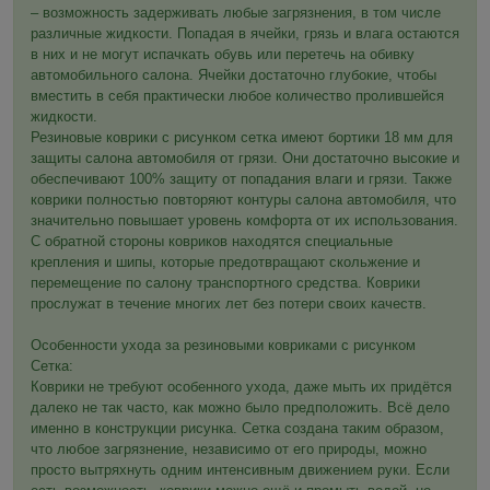
– возможность задерживать любые загрязнения, в том числе
различные жидкости. Попадая в ячейки, грязь и влага остаются
в них и не могут испачкать обувь или перетечь на обивку
автомобильного салона. Ячейки достаточно глубокие, чтобы
вместить в себя практически любое количество пролившейся
жидкости.
Резиновые коврики с рисунком сетка имеют бортики 18 мм для
защиты салона автомобиля от грязи. Они достаточно высокие и
обеспечивают 100% защиту от попадания влаги и грязи. Также
коврики полностью повторяют контуры салона автомобиля, что
значительно повышает уровень комфорта от их использования.
С обратной стороны ковриков находятся специальные
крепления и шипы, которые предотвращают скольжение и
перемещение по салону транспортного средства. Коврики
прослужат в течение многих лет без потери своих качеств.
Особенности ухода за резиновыми ковриками с рисунком
Сетка:
Коврики не требуют особенного ухода, даже мыть их придётся
далеко не так часто, как можно было предположить. Всё дело
именно в конструкции рисунка. Сетка создана таким образом,
что любое загрязнение, независимо от его природы, можно
просто вытряхнуть одним интенсивным движением руки. Если