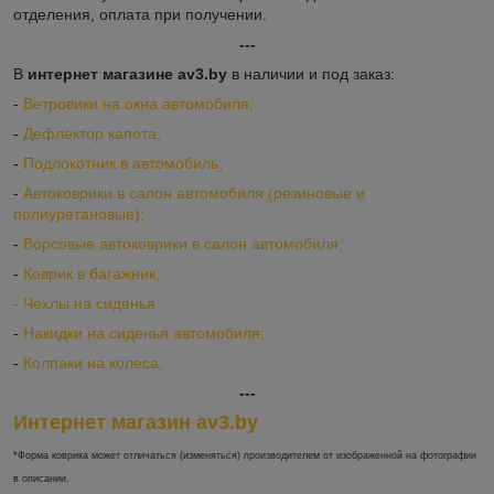
отделения, оплата при получении.
---
В
интернет магазине av3.by
в наличии и под заказ:
-
Ветровики на окна автомобиля;
-
Дефлектор капота;
-
Подлокотник в автомобиль;
-
Автоковрики в салон автомобиля (резиновые и
полиуретановые);
-
Ворсовые автоковрики в салон автомобиля;
-
Коврик в багажник;
-
Ч
ехлы на сиденья
-
Накидки на сиденья автомобиля;
-
Колпаки на колеса;
---
Интернет магазин av3.by
*Форма коврика может отличаться (изменяться) производителем от изображенной на фотографии
в описании.