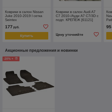
Коврики в салон Nissan
Коврики в салон Audi A7
Ков
Juke 2010-2019 l сетка
C7 2010-/Ауди А7 С7/3D с
Nav
Seintex
подп. КРЕПЕЖ [61121]
Pat
(Aileron)
177
95
руб.
Цену уточняйте
Купить
Акционные предложения и новинки
-20% +