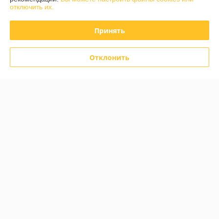
AirCross 2011- / Peugeot
[71014] (Aileron)
отключить их.
4008 2012- (Norplast)
В наличии
В наличии
Принять
73,60
65,60
92 руб.
82 руб.
руб.
руб.
Купить
Купить
Отклонить
О нас
100% положительных из 71 отзыва за год
Работает с 01.03.2017
г. Гомель
ул Карбышева 12, корпус 2, оф.1-10, Гомель, Беларусь
Контакты
Сегодня работает с 09:00 до 18:00
Показать весь график работы
Отзывы о магазине