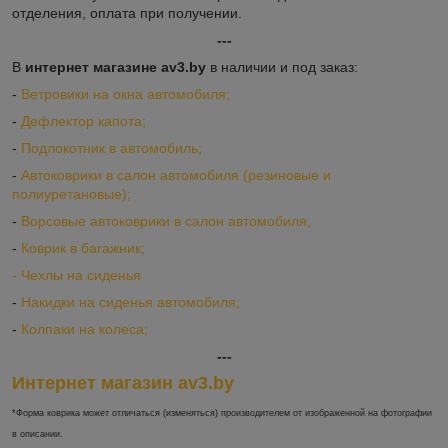
отделения, оплата при получении.
---
В
интернет магазине av3.by
в наличии и под заказ:
-
Ветровики на окна автомобиля;
-
Дефлектор капота;
-
Подлокотник в автомобиль;
-
Автоковрики в салон автомобиля (резиновые и
полиуретановые);
-
Ворсовые автоковрики в салон автомобиля;
-
Коврик в багажник;
-
Ч
ехлы на сиденья
-
Накидки на сиденья автомобиля;
-
Колпаки на колеса;
---
Интернет магазин av3.by
*Форма коврика может отличаться (изменяться) производителем от изображенной на фотографии
в описании.