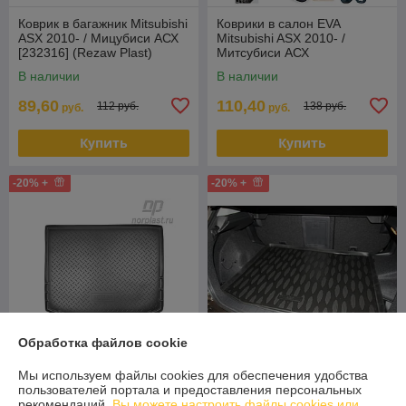
Коврик в багажник Mitsubishi
Коврики в салон EVA
ASX 2010- / Мицубиси АСХ
Mitsubishi ASX 2010- /
[232316] (Rezaw Plast)
Митсубиси АСХ
Польша
В наличии
В наличии
89,60
110,40
112 руб.
138 руб.
руб.
руб.
Купить
Купить
-20% +
-20% +
Обработка файлов cookie
Мы используем файлы cookies для обеспечения удобства
Коврик в багажник Mitsubishi
Коврик в багажник Mitsubishi
пользователей портала и предоставления персональных
ASX 2010- / Citroen C4
ASX 2010- / Мицубиси АСХ
рекомендаций.
Вы можете настроить файлы cookies или