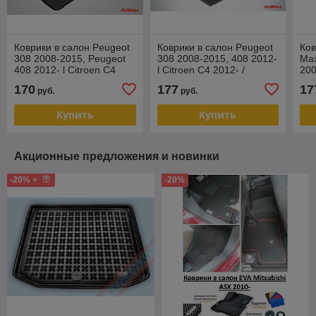
Коврики в салон Peugeot
Коврики в салон Peugeot
Ков
308 2008-2015, Peugeot
308 2008-2015, 408 2012-
Max
408 2012- l Citroen C4
l Citroen C4 2012- /
200
2012- l борт Seintex
Citroen C4 седан l сетка
сет
170
177
17
руб.
руб.
Seint
Купить
Купить
Акционные предложения и новинки
-20% +
-20%