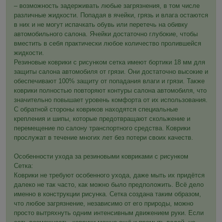
– возможность задерживать любые загрязнения, в том числе
различные жидкости. Попадая в ячейки, грязь и влага остаются
в них и не могут испачкать обувь или перетечь на обивку
автомобильного салона. Ячейки достаточно глубокие, чтобы
вместить в себя практически любое количество пролившейся
жидкости.
Резиновые коврики с рисунком сетка имеют бортики 18 мм для
защиты салона автомобиля от грязи. Они достаточно высокие и
обеспечивают 100% защиту от попадания влаги и грязи. Также
коврики полностью повторяют контуры салона автомобиля, что
значительно повышает уровень комфорта от их использования.
С обратной стороны ковриков находятся специальные
крепления и шипы, которые предотвращают скольжение и
перемещение по салону транспортного средства. Коврики
прослужат в течение многих лет без потери своих качеств.
Особенности ухода за резиновыми ковриками с рисунком
Сетка:
Коврики не требуют особенного ухода, даже мыть их придётся
далеко не так часто, как можно было предположить. Всё дело
именно в конструкции рисунка. Сетка создана таким образом,
что любое загрязнение, независимо от его природы, можно
просто вытряхнуть одним интенсивным движением руки. Если