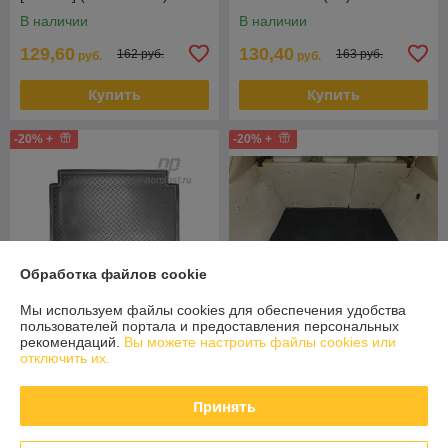
Мерседес в164
В наличии
В наличии
129,60
130,40
162 руб.
163 руб.
руб.
руб.
Купить
Купить
-20% +
-20% +
Обработка файлов cookie
Мы используем файлы cookies для обеспечения удобства
пользователей портала и предоставления персональных
рекомендаций.
Вы можете настроить файлы cookies или
Коврик в багажник
Коврик в багажник
отключить их.
Mercedes-Benz M (2005-
Mercedes-Benz ML W164
2011) (W164)
(2005-2011) [72541] Aileron
Принять
В наличии
В наличии