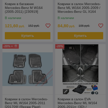
Коврик в багажник
Коврики в салон Mercedes-
Mercedes-Benz M W164
Benz ML W164 2005-2009 /
(2005-2011) [230919]
Mercedes-Benz GL X164
(Rezaw Plast)
2006-2010 / Mercedes-Benz
В наличии
В наличии
W1
121,60
84,80
152 руб.
106 руб.
руб.
руб.
Купить
Купить
-20% +
-20%
Коврики в салон Mercedes-
Коврики в салон EVA
Benz ML W164 2005-2011
Mercedes-Benz ML W164
[201709] (Rezaw Plast)
2005-2011гг. (3D) /