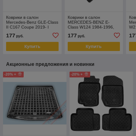
Коврики в салон
Коврики в салон
Ков
Mercedes-Benz GLE-Class
MERCEDES-BENZ E-
Mer
II С167 Coupe 2019- l
Class W124 1984-1996,
W21
сетка Seintex
Seintex СЕТКА
Sei
177
177
17
руб.
руб.
Купить
Купить
Акционные предложения и новинки
-20% +
-20% +