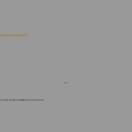
лиуретановые);
---
енной на фотографии в описании.