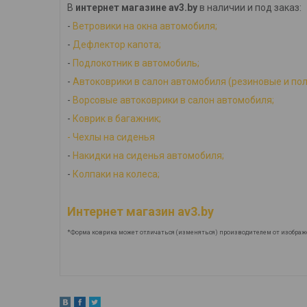
В
интернет магазине av3.by
в наличии и под заказ:
-
Ветровики на окна автомобиля;
-
Дефлектор капота;
-
Подлокотник в автомобиль;
-
Автоковрики в салон автомобиля (резиновые и по
-
Ворсовые автоковрики в салон автомобиля;
-
Коврик в багажник;
-
Ч
ехлы на сиденья
-
Накидки на сиденья автомобиля;
-
Колпаки на колеса;
Интернет магазин av3.by
*Форма коврика может отличаться (изменяться) производителем от изображ