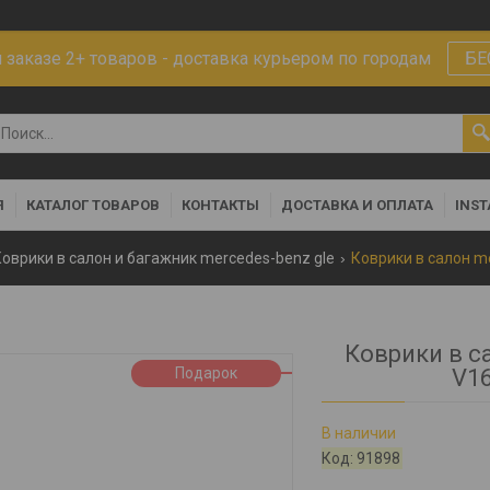
заказе 2+ товаров - доставка курьером по городам
БЕ
Я
КАТАЛОГ ТОВАРОВ
КОНТАКТЫ
ДОСТАВКА И ОПЛАТА
INS
Коврики в салон и багажник mercedes-benz gle
Коврики в с
Подарок
V16
В наличии
Код:
91898