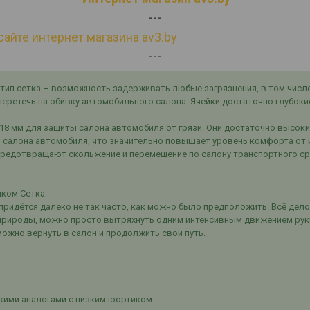
---
сайте интернет магазина av3.by
---
тип сетка – возможность задерживать любые загрязнения, в том числе 
и перетечь на обивку автомобильного салона. Ячейки достаточно глубок
18 мм для защиты салона автомобиля от грязи. Они достаточно высоки
 салона автомобиля, что значительно повышает уровень комфорта от 
предотвращают скольжение и перемещение по салону транспортного сре
ком Сетка:
придётся далеко не так часто, как можно было предположить. Всё дело
 природы, можно просто вытряхнуть одним интенсивным движением рук
можно вернуть в салон и продолжить свой путь.
кими аналогами с низким юортиком