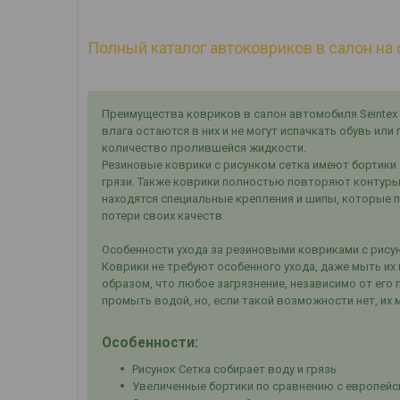
Полный каталог автоковриков в салон на 
Преимущества ковриков в салон автомобиля Seintex 
влага остаются в них и не могут испачкать обувь ил
количество пролившейся жидкости.
Резиновые коврики с рисунком сетка имеют бортики 
грязи. Также коврики полностью повторяют контуры
находятся специальные крепления и шипы, которые 
потери своих качеств.
Особенности ухода за резиновыми ковриками с рисун
Коврики не требуют особенного ухода, даже мыть их 
образом, что любое загрязнение, независимо от его
промыть водой, но, если такой возможности нет, их 
Особенности:
Рисунок Сетка собирает воду и грязь
Увеличенные бортики по сравнению с европейс