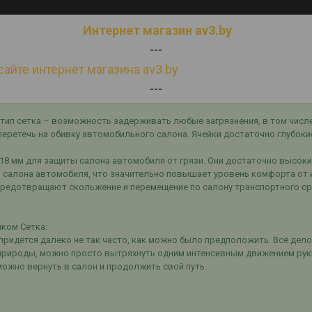
Интернет магазин av3.by
---
сайте интернет магазина av3.by
---
тип сетка – возможность задерживать любые загрязнения, в том числе 
и перетечь на обивку автомобильного салона. Ячейки достаточно глубок
18 мм для защиты салона автомобиля от грязи. Они достаточно высоки
 салона автомобиля, что значительно повышает уровень комфорта от 
предотвращают скольжение и перемещение по салону транспортного сре
ком Сетка:
придётся далеко не так часто, как можно было предположить. Всё дело
 природы, можно просто вытряхнуть одним интенсивным движением рук
можно вернуть в салон и продолжить свой путь.