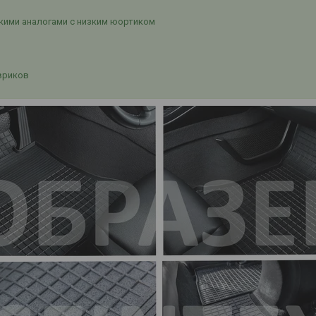
кими аналогами с низким юортиком
вриков