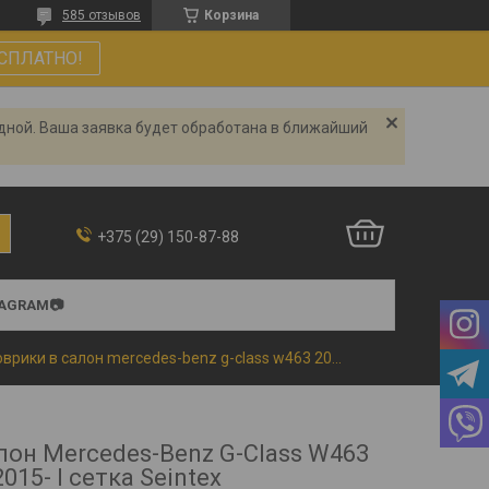
585 отзывов
Корзина
СПЛАТНО!
одной. Ваша заявка будет обработана в ближайший
+375 (29) 150-87-88
TAGRAM📷
Коврики в салон mercedes-benz g-class w463 2015- l сетка seintex
лон Mercedes-Benz G-Class W463
2015- l сетка Seintex