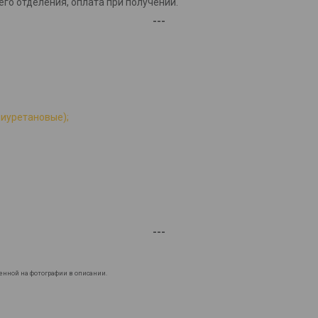
го отделения, оплата при получении.
---
лиуретановые);
---
енной на фотографии в описании.