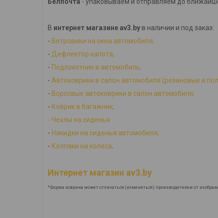
Белпочта
- упаковываем и отправляем до ближайше
В
интернет магазине av3.by
в наличии и под заказ:
-
Ветровики на окна автомобиля;
-
Дефлектор капота;
-
Подлокотник в автомобиль;
-
Автоковрики в салон автомобиля (резиновые и по
-
Ворсовые автоковрики в салон автомобиля;
-
Коврик в багажник;
-
Ч
ехлы на сиденья
-
Накидки на сиденья автомобиля;
-
Колпаки на колеса;
Интернет магазин av3.by
*Форма коврика может отличаться (изменяться) производителем от изображ