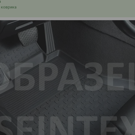
а
 коврика