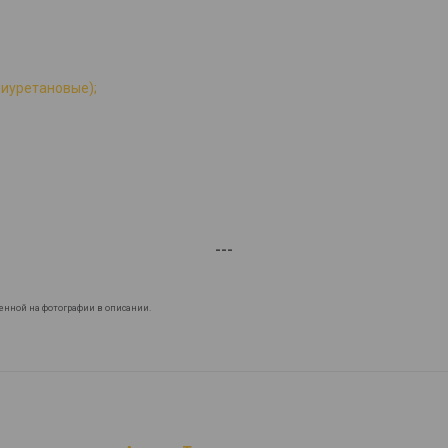
лиуретановые);
---
енной на фотографии в описании.