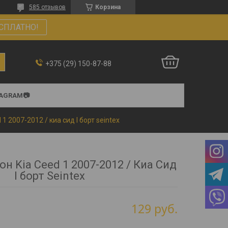
585 отзывов
Корзина
СПЛАТНО!
+375 (29) 150-87-88
TAGRAM📷
 1 2007-2012 / киа сид l борт seintex
он Kia Ceed 1 2007-2012 / Киа Сид
l борт Seintex
129
руб.