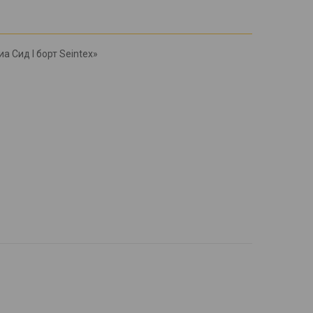
а Сид l борт Seintex»