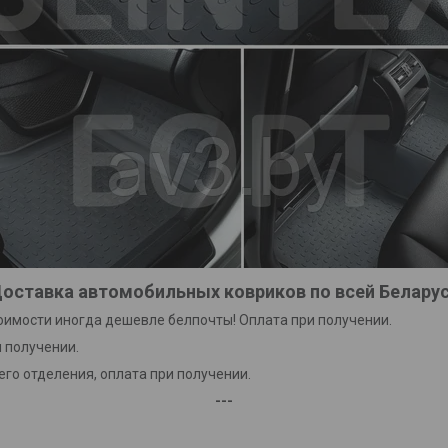
оставка автомобильных ковриков по всей Белару
тоимости иногда дешевле белпочты! Оплата при получении.
 получении.
го отделения, оплата при получении.
---