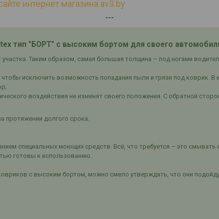
сайте интернет магазина av3.by
---
tex тип "БОРТ" с высоким бортом для своего автомобил
участка. Таким образом, самая большая толщина – под ногами водителя
 чтобы исключить возможность попадания пыли и грязи под коврик. В и
ор;
ического воздействия не изменят своего положения. С обратной стор
а протяжении долгого срока.
нием специальных моющих средств. Всё, что требуется – это смывать 
стью готовы к использованию.
ковриков с высоким бортом, можно смело утверждать, что они подойд