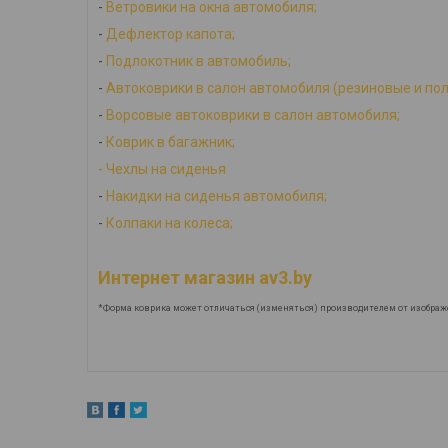
-
Ветровики на окна автомобиля;
-
Дефлектор капота;
-
Подлокотник в автомобиль;
-
Автоковрики в салон автомобиля (резиновые и по
-
Ворсовые автоковрики в салон автомобиля;
-
Коврик в багажник;
-
Ч
ехлы на сиденья
-
Накидки на сиденья автомобиля;
-
Колпаки на колеса;
Интернет магазин av3.by
*Форма коврика может отличаться (изменяться) производителем от изображ