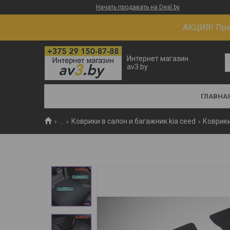
Начать продавать на Deal.by
АКЦИЯ! При 
Интернет магазин
av3.by
ГЛАВНА
...
Коврики в салон и багажник kia ceed
Коврики