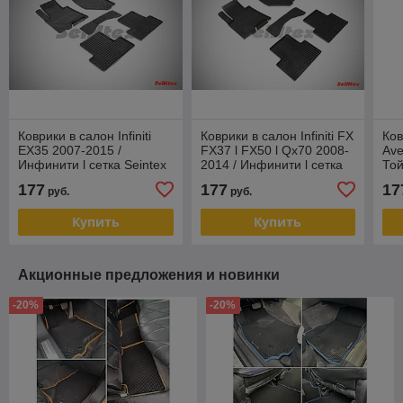
Коврики в салон Infiniti
Коврики в салон Infiniti FX
Ков
EX35 2007-2015 /
FX37 l FX50 l Qx70 2008-
Ave
Инфинити l сетка Seintex
2014 / Инфинити l сетка
Той
Seintex
Sei
177
177
17
руб.
руб.
Купить
Купить
Акционные предложения и новинки
-20%
-20%