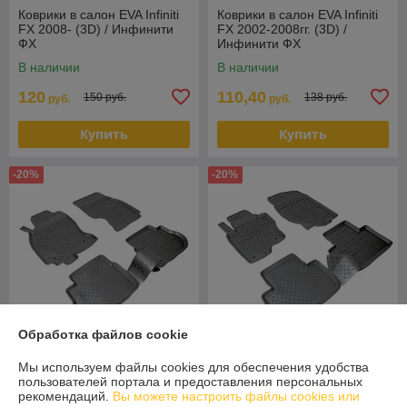
Коврики в салон EVA Infiniti
Коврики в салон EVA Infiniti
FX 2008- (3D) / Инфинити
FX 2002-2008гг. (3D) /
ФХ
Инфинити ФХ
В наличии
В наличии
120
110,40
150 руб.
138 руб.
руб.
руб.
Купить
Купить
-20%
-20%
Обработка файлов cookie
Мы используем файлы cookies для обеспечения удобства
Коврики в салон Infiniti FX
Коврики в салон Infiniti FX
пользователей портала и предоставления персональных
(S50) (2003-2008) (Norplast)
(S51) (2008-2012) (Norplast)
рекомендаций.
Вы можете настроить файлы cookies или