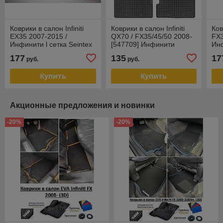
Коврики в салон Infiniti
Коврики в салон Infiniti
Ков
EX35 2007-2015 /
QX70 / FX35/45/50 2008-
FX3
Инфинити l сетка Seintex
[547709] Инфинити
Инф
(Польша)
177
135
17
руб.
руб.
Купить
Купить
Акционные предложения и новинки
-20%
-20%