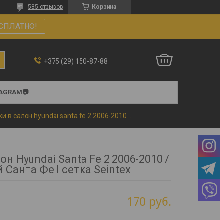
585 отзывов
Корзина
СПЛАТНО!
+375 (29) 150-87-88
TAGRAM📷
Коврики в салон hyundai santa fe 2 2006-2010 /хендай санта фе l сетка seintex
он Hyundai Santa Fe 2 2006-2010 /
 Санта Фе l сетка Seintex
170
руб.