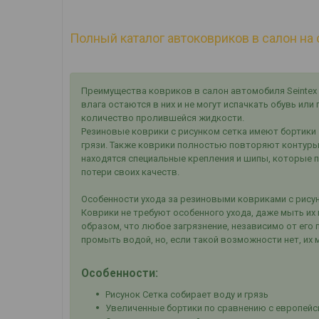
Полный каталог автоковриков в салон на 
Преимущества ковриков в салон автомобиля Seintex 
влага остаются в них и не могут испачкать обувь ил
количество пролившейся жидкости.
Резиновые коврики с рисунком сетка имеют бортики 
грязи. Также коврики полностью повторяют контуры
находятся специальные крепления и шипы, которые 
потери своих качеств.
Особенности ухода за резиновыми ковриками с рисун
Коврики не требуют особенного ухода, даже мыть их 
образом, что любое загрязнение, независимо от его
промыть водой, но, если такой возможности нет, их 
Особенности:
Рисунок Сетка собирает воду и грязь
Увеличенные бортики по сравнению с европейс