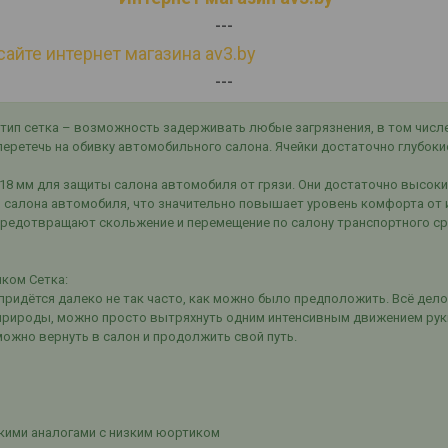
---
сайте интернет магазина av3.by
---
тип сетка – возможность задерживать любые загрязнения, в том числе 
и перетечь на обивку автомобильного салона. Ячейки достаточно глубок
18 мм для защиты салона автомобиля от грязи. Они достаточно высоки
 салона автомобиля, что значительно повышает уровень комфорта от 
предотвращают скольжение и перемещение по салону транспортного сре
ком Сетка:
придётся далеко не так часто, как можно было предположить. Всё дело
 природы, можно просто вытряхнуть одним интенсивным движением рук
можно вернуть в салон и продолжить свой путь.
кими аналогами с низким юортиком