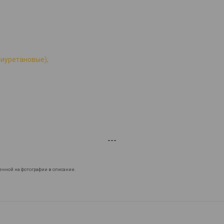
лиуретановые);
---
енной на фотографии в описании.