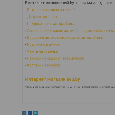
В
интернет магазине av3.by
в наличии и под заказ:
-
Ветровики на окна автомобиля;
-
Дефлектор капота;
-
Подлокотник в автомобиль;
-
Автоковрики в салон автомобиля (резиновые и по
-
Ворсовые автоковрики в салон автомобиля;
-
Коврик в багажник;
-
Ч
ехлы на сиденья
-
Накидки на сиденья автомобиля;
-
Колпаки на колеса;
Интернет магазин av3.by
*Форма коврика может отличаться (изменяться) производителем от изображ