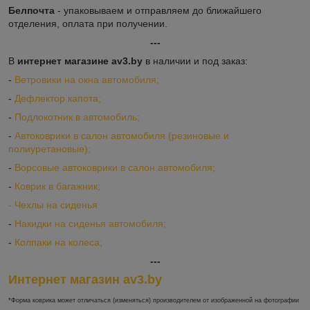
Белпочта
- упаковываем и отправляем до ближайшего
отделения, оплата при получении.
---
В
интернет магазине av3.by
в наличии и под заказ:
-
Ветровики на окна автомобиля;
-
Дефлектор капота;
-
Подлокотник в автомобиль;
-
Автоковрики в салон автомобиля (резиновые и
полиуретановые);
-
Ворсовые автоковрики в салон автомобиля;
-
Коврик в багажник;
-
Ч
ехлы на сиденья
-
Накидки на сиденья автомобиля;
-
Колпаки на колеса;
---
Интернет магазин av3.by
*Форма коврика может отличаться (изменяться) производителем от изображенной на фотографии