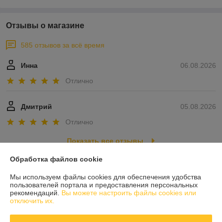
Отзывы о магазине
585 отзывов за всё время
Инна
06.08.2026
Отлично
Дмитрий
05.08.2026
Отлично
Показать все отзывы
Обработка файлов cookie
О нас
Мы используем файлы cookies для обеспечения удобства
пользователей портала и предоставления персональных
рекомендаций.
Вы можете настроить файлы cookies или
Контакты
отключить их.
Доставка и оплата