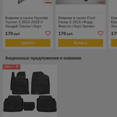
Коврики в салон Hyundai
Коврики в салон Ford
Ков
Tucson 3 2015-2018 //
Fiesta 5 2015-/Форд
Ela
Хендай Туксон l борт
Фиеста l борт Seintex
Эла
Seintex
170
170
17
руб.
руб.
Купить
Купить
Акционные предложения и новинки
-20% +