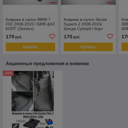
Коврики в салон BMW 7
Коврики в салон Skoda
Ков
F02 2008-2015 / БМВ ф02
Superb 2 2008-2015/
308
БОРТ (Seintex)
Шкода Суперб l борт
408
Seintex
201
170
170
17
руб.
руб.
Купить
Купить
Акционные предложения и новинки
-20%