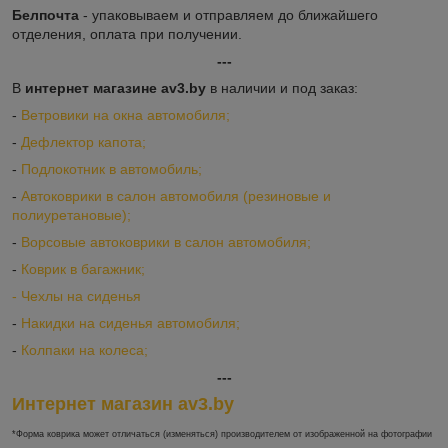
Белпочта
- упаковываем и отправляем до ближайшего
отделения, оплата при получении.
---
В
интернет магазине av3.by
в наличии и под заказ:
-
Ветровики на окна автомобиля;
-
Дефлектор капота;
-
Подлокотник в автомобиль;
-
Автоковрики в салон автомобиля (резиновые и
полиуретановые);
-
Ворсовые автоковрики в салон автомобиля;
-
Коврик в багажник;
-
Ч
ехлы на сиденья
-
Накидки на сиденья автомобиля;
-
Колпаки на колеса;
---
Интернет магазин av3.by
*Форма коврика может отличаться (изменяться) производителем от изображенной на фотографии