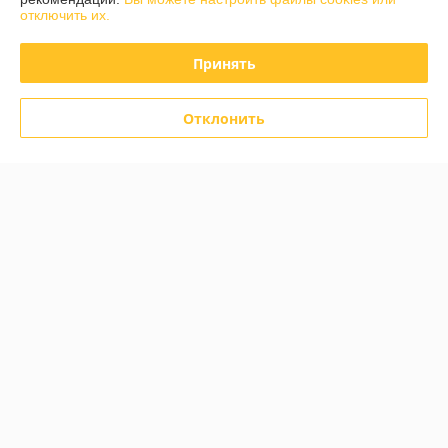
отключить их.
Отзывы о магазине
Принять
585 отзывов за всё время
Отклонить
Инна
06.08.2026
Отлично
Дмитрий
05.08.2026
Отлично
Показать все отзывы
О нас
Контакты
Доставка и оплата