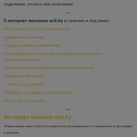
отделения, оплата при получении.
---
В
интернет магазине av3.by
в наличии и под заказ:
-
Ветровики на окна автомобиля;
-
Дефлектор капота;
-
Подлокотник в автомобиль;
-
Автоковрики в салон автомобиля (резиновые и
полиуретановые);
-
Ворсовые автоковрики в салон автомобиля;
-
Коврик в багажник;
-
Ч
ехлы на сиденья
-
Накидки на сиденья автомобиля;
-
Колпаки на колеса;
---
Интернет магазин av3.by
*Форма коврика может отличаться (изменяться) производителем от изображенной на фотографии
в описании.