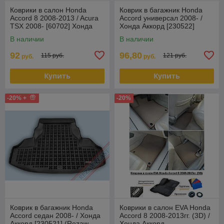
Коврики в салон Honda
Коврик в багажник Honda
Accord 8 2008-2013 / Acura
Accord универсал 2008- /
TSX 2008- [60702] Хонда
Хонда Аккорд [230522]
Аккорд (Aileron)
(Rezaw Plast) Польша
В наличии
В наличии
92
96,80
115 руб.
121 руб.
руб.
руб.
Купить
Купить
-20% +
-20%
Коврик в багажник Honda
Коврики в салон EVA Honda
Accord седан 2008- / Хонда
Accord 8 2008-2013гг. (3D) /
Аккорд [230521] (Rezaw
Хонда Аккорд