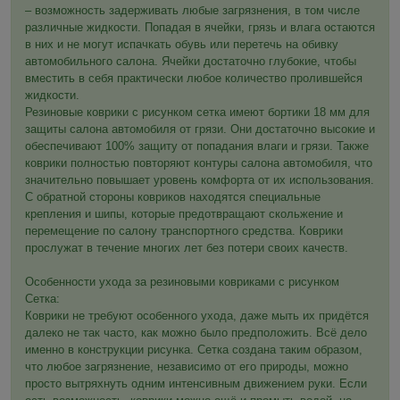
– возможность задерживать любые загрязнения, в том числе
различные жидкости. Попадая в ячейки, грязь и влага остаются
в них и не могут испачкать обувь или перетечь на обивку
автомобильного салона. Ячейки достаточно глубокие, чтобы
вместить в себя практически любое количество пролившейся
жидкости.
Резиновые коврики с рисунком сетка имеют бортики 18 мм для
защиты салона автомобиля от грязи. Они достаточно высокие и
обеспечивают 100% защиту от попадания влаги и грязи. Также
коврики полностью повторяют контуры салона автомобиля, что
значительно повышает уровень комфорта от их использования.
С обратной стороны ковриков находятся специальные
крепления и шипы, которые предотвращают скольжение и
перемещение по салону транспортного средства. Коврики
прослужат в течение многих лет без потери своих качеств.
Особенности ухода за резиновыми ковриками с рисунком
Сетка:
Коврики не требуют особенного ухода, даже мыть их придётся
далеко не так часто, как можно было предположить. Всё дело
именно в конструкции рисунка. Сетка создана таким образом,
что любое загрязнение, независимо от его природы, можно
просто вытряхнуть одним интенсивным движением руки. Если