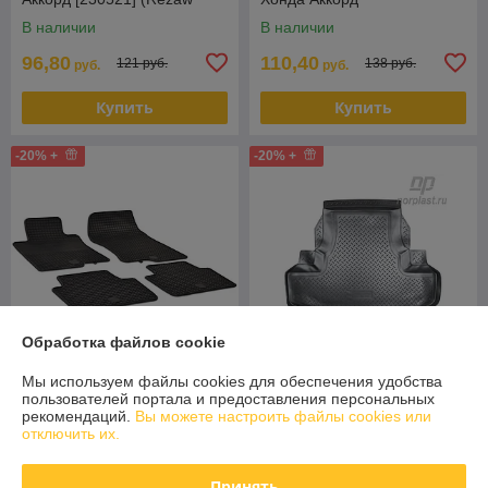
Plast) Польша
В наличии
В наличии
96,80
110,40
121 руб.
138 руб.
руб.
руб.
Купить
Купить
-20% +
-20% +
Обработка файлов cookie
Мы используем файлы cookies для обеспечения удобства
Коврики в салон Honda
Коврик в багажник Honda
пользователей портала и предоставления персональных
Accord 8 2008-2012 Euro
Accord 8 седан 2008-2013 /
рекомендаций.
Вы можете настроить файлы cookies или
[215282] Хонда Аккорд
Хонда Аккорд (Norplast)
отключить их.
(Чехия)
В наличии
В наличии
Принять