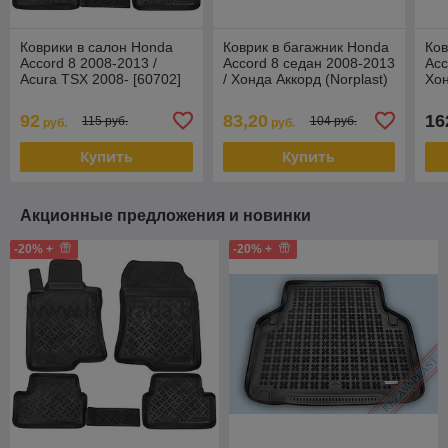
Коврики в салон Honda
Коврик в багажник Honda
Ков
Accord 8 2008-2013 /
Accord 8 седан 2008-2013
Acc
Acura TSX 2008- [60702]
/ Хонда Аккорд (Norplast)
Хон
Хонда Аккорд (Aileron)
Sei
92
83,20
16
115 руб.
104 руб.
руб.
руб.
Купить
Купить
Акционные предложения и новинки
-20% +
-20% +