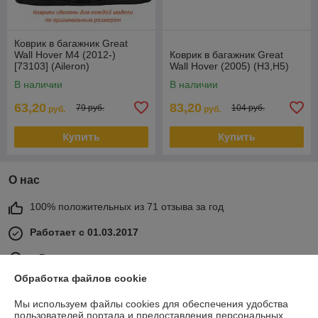
Коврик в багажник Great
Wall Hover M4 (2012-)
Коврик в багажник Great
[73103] (Aileron)
Wall Hover (2005) (H3,H5)
В наличии
В наличии
63,20
83,20
79 руб.
104 руб.
руб.
руб.
Купить
Купить
О нас
100% положительных из 71 отзыва за год
Работает с 01.03.2017
г. Гомель
ул Карбышева 12, корпус 2, оф.1-10, Гомель, Беларусь
Обработка файлов cookie
Контакты
Мы используем файлы cookies для обеспечения удобства
пользователей портала и предоставления персональных