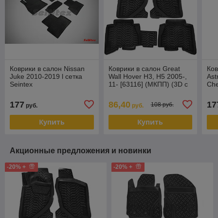
Коврики в салон Nissan
Коврики в салон Great
Ков
Juke 2010-2019 l сетка
Wall Hover H3, H5 2005-,
Ast
Seintex
11- [63116] (МКПП) (3D с
Che
подпятником) Грейт Вол
Опе
Ховер
Sei
177
86,40
17
108 руб.
руб.
руб.
Купить
Купить
Акционные предложения и новинки
-20% +
-20% +