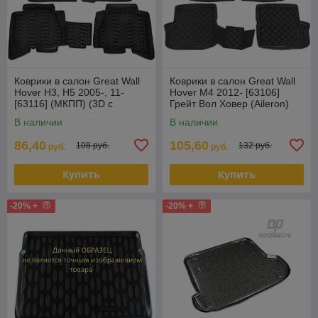
Коврики в салон Great Wall
Коврики в салон Great Wall
Hover H3, H5 2005-, 11-
Hover M4 2012- [63106]
[63116] (МКПП) (3D с
Грейт Вол Ховер (Aileron)
подпятником) Грейт Вол
В наличии
В наличии
Ховер
86,40
105,60
108 руб.
132 руб.
руб.
руб.
Купить
Купить
-20% +
-20% +