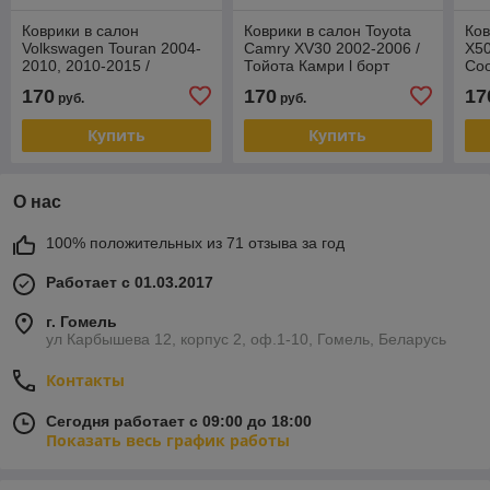
Коврики в салон
Коврики в салон Toyota
Ков
Volkswagen Touran 2004-
Camry XV30 2002-2006 /
X50
2010, 2010-2015 /
Тойота Камри l борт
Coo
Фольксваген Туран l борт
Seintex
Sei
170
170
17
руб.
руб.
Seintex
Купить
Купить
О нас
100% положительных из 71 отзыва за год
Работает с 01.03.2017
г. Гомель
ул Карбышева 12, корпус 2, оф.1-10, Гомель, Беларусь
Контакты
Сегодня работает с 09:00 до 18:00
Показать весь график работы