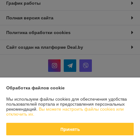
График работы
Полная версия сайта
Политика обработки cookies
Сайт создан на платформе Deal.by
Обработка файлов cookie
Информация для покупателя
Мы используем файлы cookies для обеспечения удобства
Юридическое лицо:
ООО «СВА БелТрейд»
246029, Республика Беларусь, г. Гомель, ул. Карбышева 12, корпус 2,
пользователей портала и предоставления персональных
оф 1-10
рекомендаций.
Вы можете настроить файлы cookies или
отключить их.
Регистрационный номер ЕГР: 491703846
УНП: 491703846
Принять
Регистрационный орган: Гомельский городской исполнительный