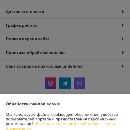
Доставка и оплата
График работы
Полная версия сайта
Политика обработки cookies
Сайт создан на платформе undefined
Обработка файлов cookie
Информация для покупателя
Юридическое лицо:
ООО «СВА БелТрейд»
Мы используем файлы cookies для обеспечения удобства
246029, Республика Беларусь, г. Гомель, ул. Карбышева 12, корпус 2,
пользователей портала и предоставления персональных
оф 1-10
рекомендаций.
Вы можете настроить файлы cookies или
отключить их.