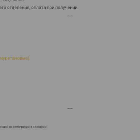
го отделения, оплата при получении.
---
лиуретановые);
---
енной на фотографии в описании.