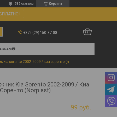
585 отзывов
Корзина
СПЛАТНО!
+375 (29) 150-87-88
TAGRAM📷
Коврик в багажник kia sorento 2002-2009 / киа соренто (norplast)
жник Kia Sorento 2002-2009 / Киа
Соренто (Norplast)
99
руб.