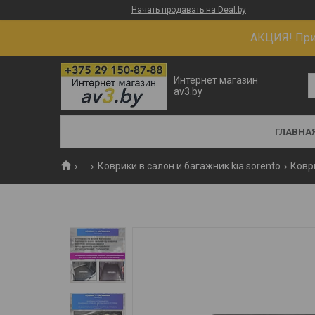
Начать продавать на Deal.by
АКЦИЯ! При 
Интернет магазин
av3.by
ГЛАВНА
...
Коврики в салон и багажник kia sorento
Коври