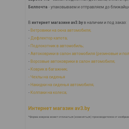
Белпочта
- упаковываем и отправляем до ближайше
В
интернет магазине av3.by
в наличии и под заказ:
-
Ветровики на окна автомобиля;
-
Дефлектор капота;
-
Подлокотник в автомобиль;
-
Автоковрики в салон автомобиля (резиновые и по
-
Ворсовые автоковрики в салон автомобиля;
-
Коврик в багажник;
-
Ч
ехлы на сиденья
-
Накидки на сиденья автомобиля;
-
Колпаки на колеса;
Интернет магазин av3.by
*Форма коврика может отличаться (изменяться) производителем от изображ