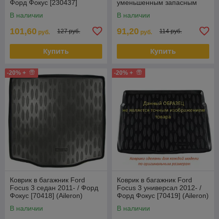
Форд Фокус [230437]
уменьшенным запасным
(Rezaw Plast) Польша
колесом (Rezaw Plast)
В наличии
В наличии
Польша
101,60
91,20
127 руб.
114 руб.
руб.
руб.
Купить
Купить
-20% +
-20% +
Коврик в багажник Ford
Коврик в багажник Ford
Focus 3 седан 2011- / Форд
Focus 3 универсал 2012- /
Фокус [70418] (Aileron)
Форд Фокус [70419] (Aileron)
В наличии
В наличии