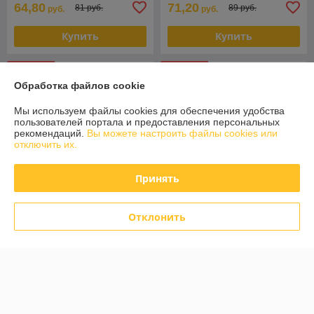
64,80
71,20
81 руб.
89 руб.
руб.
руб.
Купить
Купить
-20% +
-20% +
Обработка файлов cookie
Мы используем файлы cookies для обеспечения удобства
пользователей портала и предоставления персональных
рекомендаций.
Вы можете настроить файлы cookies или
отключить их.
Принять
Отклонить
Коврик в багажник Ford
Коврик в багажник ПВХ Ford
Focus седан 11-, с
Focus хэтчбек 2011-[100435]
уменьшенным запасным
с уменьшенным запасным
колесом (Rezaw Plast)
колесом (Польша)
В наличии
В наличии
96,80
52,80
121 руб.
66 руб.
руб.
руб.
Купить
Купить