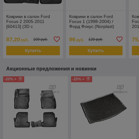
Коврики в салон Ford
Коврики в салон Ford
Ков
Focus 2 2005-2011
Focus 1 (1998-2004) /
Foc
[60413] (3D с
Форд Фокус (Norplast)
201
подпятником) Форд
(No
Фокус (Aileron)
87,20
96
75
109 руб.
120 руб.
руб.
руб.
Купить
Купить
Акционные предложения и новинки
-20% +
-20% +