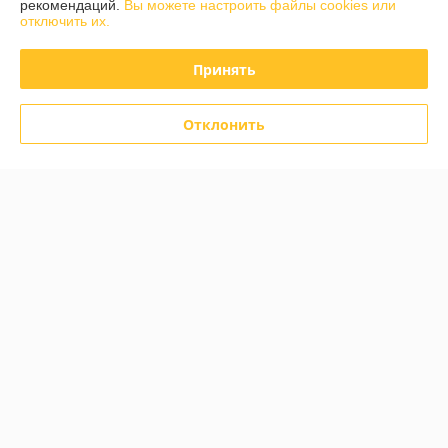
Купить
Купить
рекомендаций.
Вы можете настроить файлы cookies или
отключить их.
О нас
Принять
100% положительных из 71 отзыва за год
Отклонить
Работает с 01.03.2017
г. Гомель
ул Карбышева 12, корпус 2, оф.1-10, Гомель, Беларусь
Контакты
Сегодня работает с 09:00 до 18:00
Показать весь график работы
Отзывы о магазине
585 отзывов за всё время
Инна
06.08.2026