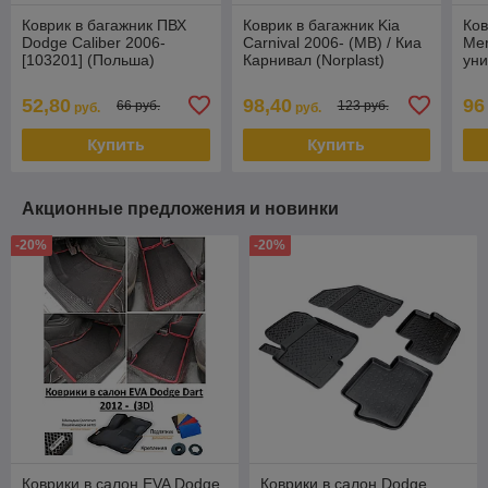
Коврик в багажник ПВХ
Коврик в багажник Kia
Ков
Dodge Caliber 2006-
Carnival 2006- (MB) / Киа
Me
[103201] (Польша)
Карнивал (Norplast)
уни
(No
52,80
98,40
96
66 руб.
123 руб.
руб.
руб.
Купить
Купить
Акционные предложения и новинки
-20%
-20%
Коврики в салон EVA Dodge
Коврики в салон Dodge