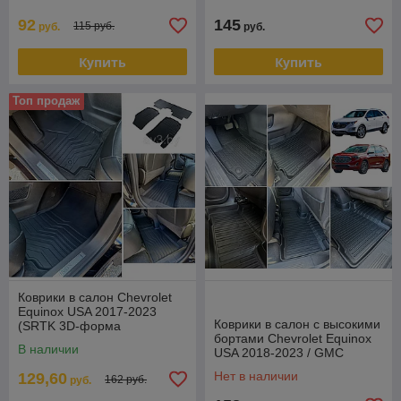
Шевроле Экв
92
145
115 руб.
руб.
руб.
Купить
Купить
Топ продаж
Коврики в салон Chevrolet
Equinox USA 2017-2023
Коврики в салон с высокими
(SRTK 3D-форма
бортами Chevrolet Equinox
PREMIUM)
В наличии
USA 2018-2023 / GMC
Terrain 2017-
Нет в наличии
129,60
162 руб.
руб.